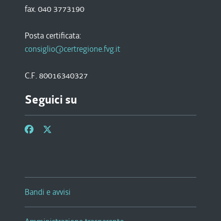
fax. 040 3773190
Posta certificata:
consiglio@certregione.fvg.it
C.F. 80016340327
Seguici su
Bandi e avvisi