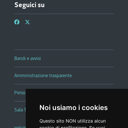
Seguici su
Bandi e avvisi
Amministrazione trasparente
Persone e Uffici
Noi usiamo i cookies
Sala Tiziano Tessitori
Questo sito NON utilizza alcun
redazione web
|
note legali
|
glossario
cookie di profilazione. Se vuoi