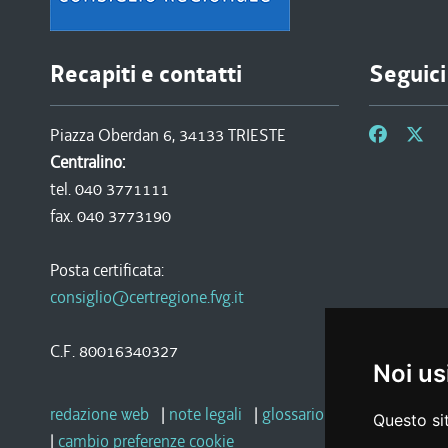
Recapiti e contatti
Seguici
Piazza Oberdan 6, 34133 TRIESTE
Centralino:
tel. 040 3771111
fax. 040 3773190
Posta certificata:
consiglio@certregione.fvg.it
C.F. 80016340327
Noi us
redazione web
|
note legali
|
glossario
|
privacy
|
socia
Questo sit
|
cambio preferenze cookie