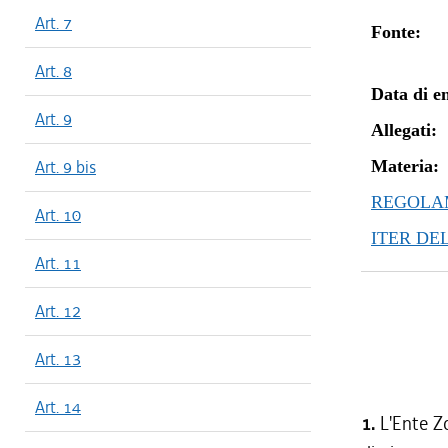
Art. 7
Fonte:
Art. 8
Data di en
Art. 9
Allegati:
Art. 9 bis
Materia:
REGOLAM
Art. 10
ITER DE
Art. 11
Art. 12
Art. 13
Art. 14
1.
L'Ente Zo