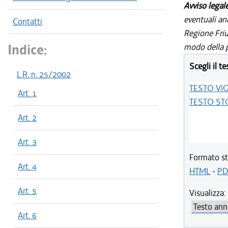
Avviso legal
eventuali an
Contatti
Regione Friul
Indice:
modo della p
Scegli il te
L.R. n. 25/2002
TESTO VI
Art. 1
TESTO ST
Art. 2
Art. 3
Formato st
Art. 4
HTML
-
PD
Art. 5
Visualizza:
Art. 6