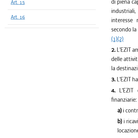
di piena ca
Art. 15
industriali
Art. 16
interesse 
secondo la 
(1)
(2)
2.
L'EZIT am
delle attivi
la destinaz
3.
L'EZIT ha 
4.
L'EZIT 
finanziarie:
a)
i contr
b)
i rica
locazion