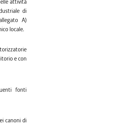
lle attività
dustriale di
allegato A)
ico locale.
torizzatorie
ritorio e con
uenti fonti
dei canoni di