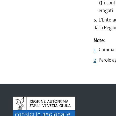
c)
i cont
erogati.
5.
L'Ente ac
dalla Regio
Note:
1
Comma 1 
2
Parole a