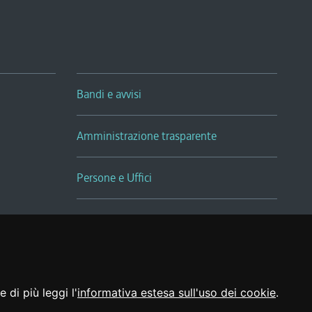
Bandi e avvisi
Amministrazione trasparente
Persone e Uffici
Sala Tiziano Tessitori
Realizzato da
 di più leggi l'
informativa estesa sull'uso dei cookie
.