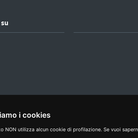
 su
iamo i cookies
l media policy
|
dichiarazione di accessibilità
|
feedback
o NON utilizza alcun cookie di profilazione. Se vuoi saperne