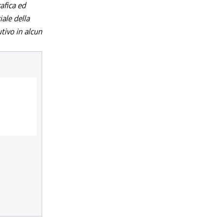
afica ed
iale della
utivo in alcun