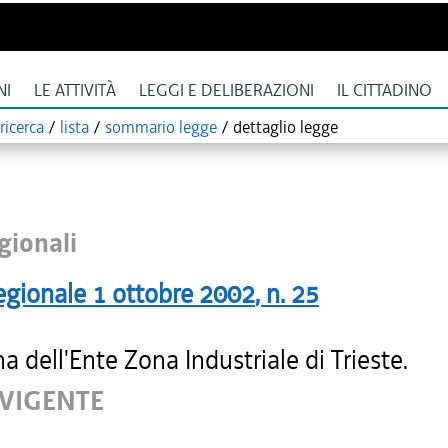
NI
LE ATTIVITÀ
LEGGI E DELIBERAZIONI
IL CITTADINO
ricerca
/
lista
/
sommario legge
/
dettaglio legge
gionali
egionale
1 ottobre 2002
, n.
25
na dell'Ente Zona Industriale di Trieste.
 VIGENTE