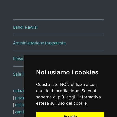
Bandi e avvisi
Amministrazione trasparente
Persone e Uffici
Noi usiamo i cookies
Sala Tiziano Tessitori
Questo sito NON utilizza alcun
redazione web
|
note legali
|
glossario
cookie di profilazione. Se vuoi
saperne di più leggi l'
informativa
|
privacy
|
social media policy
estesa sull'uso dei cookie
.
|
dichiarazione di accessibilità
|
feedback
|
cambio preferenze cookie
Accetta