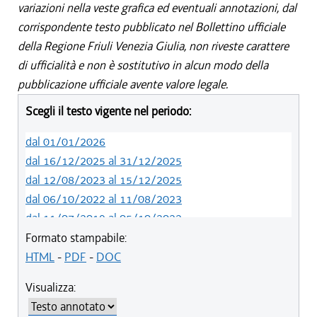
variazioni nella veste grafica ed eventuali annotazioni, dal
corrispondente testo pubblicato nel Bollettino ufficiale
della Regione Friuli Venezia Giulia, non riveste carattere
di ufficialità e non è sostitutivo in alcun modo della
pubblicazione ufficiale avente valore legale.
Scegli il testo vigente nel periodo:
dal 01/01/2026
dal 16/12/2025 al 31/12/2025
dal 12/08/2023 al 15/12/2025
dal 06/10/2022 al 11/08/2023
dal 11/07/2019 al 05/10/2022
dal 01/05/2019 al 10/07/2019
Formato stampabile:
dal 12/04/2018 al 30/04/2019
HTML
-
PDF
-
DOC
dal 29/03/2018 al 11/04/2018
Visualizza:
dal 01/01/2018 al 28/03/2018
dal 09/11/2017 al 31/12/2017