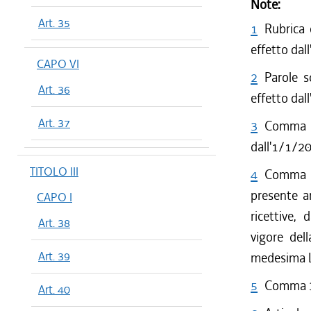
Note:
Art. 35
1
Rubrica 
effetto dal
CAPO VI
2
Parole 
Art. 36
effetto dal
Art. 37
3
Comma 3
dall'1/1/2
TITOLO III
4
Comma 2
presente ar
CAPO I
ricettive,
Art. 38
vigore dell
Art. 39
medesima L
5
Comma 3 
Art. 40