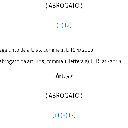
/2003 al 26/12/2003
( ABROGATO )
/2002 al 04/05/2003
/2002 al 27/08/2002
(1)
(2)
/2002 al 30/05/2002
 aggiunto da art. 55, comma 1, L. R. 4/2013
 abrogato da art. 105, comma 1, lettera a), L. R. 21/2016
Art. 57
( ABROGATO )
(1)
(6)
(7)