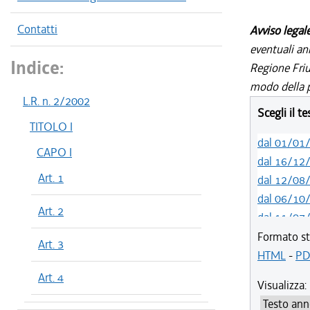
Contatti
Avviso legal
eventuali an
Indice:
Regione Friul
modo della p
L.R. n. 2/2002
Scegli il t
TITOLO I
dal 01/01
CAPO I
dal 16/12
Art. 1
dal 12/08
dal 06/10
Art. 2
dal 11/07
dal 01/05
Formato st
Art. 3
dal 12/04
HTML
-
PD
dal 29/03
Art. 4
Visualizza:
dal 01/01