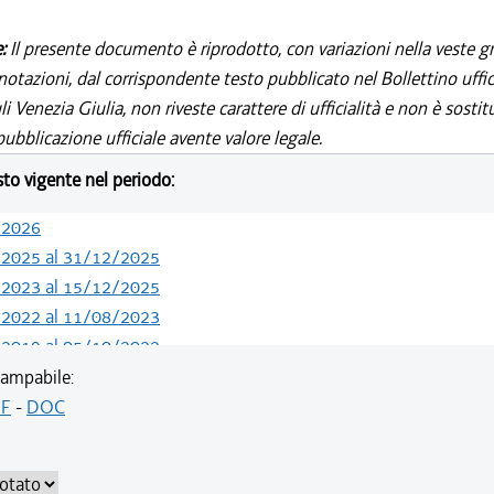
e:
Il presente documento è riprodotto, con variazioni nella veste gr
notazioni, dal corrispondente testo pubblicato nel Bollettino uffic
i Venezia Giulia, non riveste carattere di ufficialità e non è sostit
ubblicazione ufficiale avente valore legale.
esto vigente nel periodo:
/2026
/2025 al 31/12/2025
/2023 al 15/12/2025
/2022 al 11/08/2023
/2019 al 05/10/2022
/2019 al 10/07/2019
ampabile:
/2018 al 30/04/2019
F
-
DOC
/2018 al 11/04/2018
/2018 al 28/03/2018