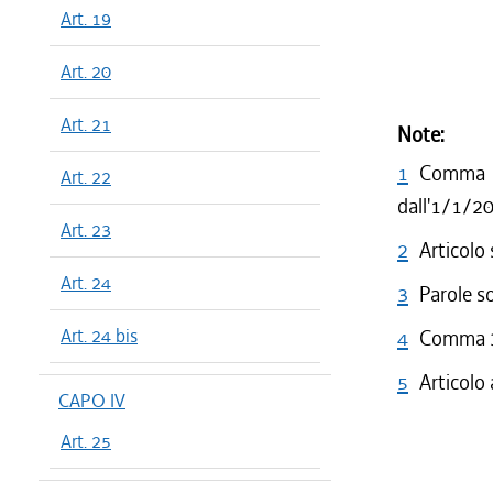
Art. 19
dal 06/08
dal 16/07
Art. 20
dal 11/06
dal 30/04
Art. 21
Note:
dal 01/01
1
Comma 2
dal 13/12
Art. 22
dal 27/11
dall'1/1/2
Art. 23
dal 01/01
2
Articolo
dal 03/05
Art. 24
3
dal 21/12
Parole s
dal 01/01
Art. 24 bis
4
Comma 3 
dal 10/12
5
Articolo
dal 06/09
CAPO IV
dal 01/01
Art. 25
dal 24/06
dal 27/12