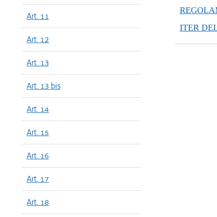
dal 11/04
REGOLAM
Art. 11
dal 01/01
ITER DE
dal 29/12
Art. 12
dal 15/11
dal 17/08
Art. 13
dal 28/07
dal 16/02
Art. 13 bis
dal 01/01
Art. 14
dal 25/08
dal 01/01
Art. 15
dal 28/10
dal 28/08
Art. 16
dal 13/08
dal 22/07
Art. 17
dal 13/05
Art. 18
dal 04/03
dal 01/01