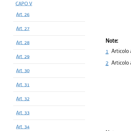
dal 05/05
CAPO V
dal 28/08
Art. 26
dal 31/05
dal 02/02
Art. 27
Note:
Art. 28
1
Articolo
Art. 29
2
Articolo
Art. 30
Art. 31
Art. 32
Art. 33
Art. 34