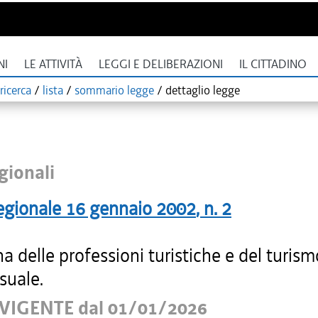
NI
LE ATTIVITÀ
LEGGI E DELIBERAZIONI
IL CITTADINO
ricerca
/
lista
/
sommario legge
/
dettaglio legge
gionali
egionale
16 gennaio 2002
, n.
2
na delle professioni turistiche e del turism
suale.
VIGENTE dal 01/01/2026