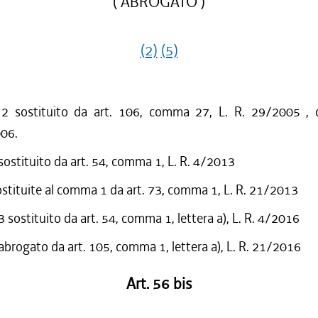
( ABROGATO )
/2009 al 31/12/2009
/2009 al 05/08/2009
(2)
(5)
/2009 al 15/07/2009
/2009 al 10/06/2009
/2009 al 29/04/2009
 sostituito da art. 106, comma 27, L. R. 29/2005 , c
/2008 al 31/12/2008
/2008 al 12/12/2008
006.
/2008 al 26/11/2008
 sostituito da art. 54, comma 1, L. R. 4/2013
/2007 al 31/12/2007
/2006 al 02/05/2007
ostituite al comma 1 da art. 73, comma 1, L. R. 21/2013
/2006 al 20/12/2006
sostituito da art. 54, comma 1, lettera a), L. R. 4/2016
/2005 al 31/12/2005
 abrogato da art. 105, comma 1, lettera a), L. R. 21/2016
/2005 al 09/12/2005
/2005 al 05/09/2005
Art. 56 bis
/2004 al 31/12/2004
/2003 al 23/06/2004