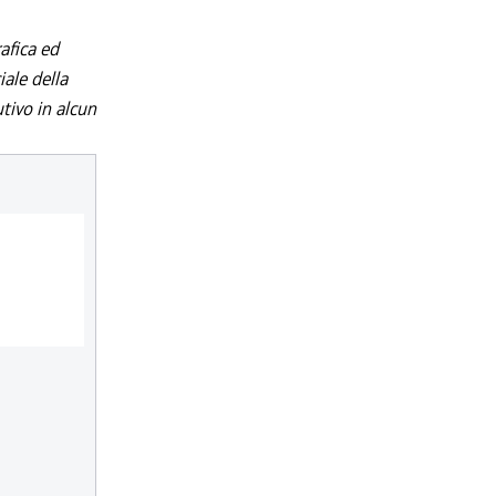
afica ed
iale della
utivo in alcun