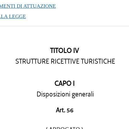
/2013 al 23/10/2013
ENTI DI ATTUAZIONE
/2013 al 10/04/2013
LLA LEGGE
/2012 al 31/12/2012
/2012 al 28/12/2012
/2012 al 14/11/2012
/2012 al 16/08/2012
TITOLO IV
/2012 al 27/07/2012
/2012 al 15/02/2012
STRUTTURE RICETTIVE TURISTICHE
/2011 al 31/12/2011
/2011 al 24/08/2011
/2010 al 31/12/2010
CAPO I
/2010 al 27/10/2010
Disposizioni generali
/2010 al 27/08/2010
/2010 al 12/08/2010
Art. 56
/2010 al 21/07/2010
/2010 al 12/05/2010
/2010 al 03/03/2010