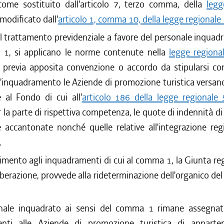
come sostituito dall'articolo 7, terzo comma, della
legg
modificato dall'
articolo 1, comma 10, della legge regional
el trattamento previdenziale a favore del personale inquadr
1, si applicano le norme contenute nella
legge regiona
, previa apposita convenzione o accordo da stipularsi co
ll'inquadramento le Aziende di promozione turistica versano
 al Fondo di cui all'
articolo 186 della legge regionale
la parte di rispettiva competenza, le quote di indennità d
 accantonate nonché quelle relative all'integrazione regi
.
imento agli inquadramenti di cui al comma 1, la Giunta re
iberazione, provvede alla rideterminazione dell'organico del
nale inquadrato ai sensi del comma 1 rimane assegnat
enti alle Aziende di promozione turistica di appart