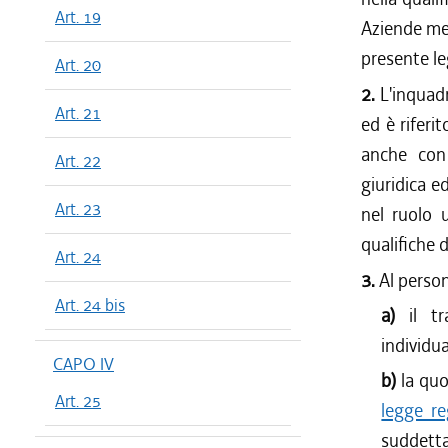
Art. 19
dal 06/08
Aziende med
dal 16/07
presente le
Art. 20
dal 11/06
2.
L'inquadr
dal 30/04
Art. 21
ed è riferi
dal 01/01
anche con 
dal 13/12
Art. 22
giuridica e
dal 27/11
Art. 23
dal 01/01
nel ruolo 
dal 03/05
qualifiche 
Art. 24
dal 21/12
3.
Al person
dal 01/01
Art. 24 bis
a)
il t
dal 10/12
individua
dal 06/09
CAPO IV
dal 01/01
b)
la quo
Art. 25
dal 24/06
legge r
dal 27/12
suddetta