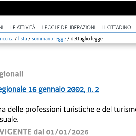
NI
LE ATTIVITÀ
LEGGI E DELIBERAZIONI
IL CITTADINO
ricerca
/
lista
/
sommario legge
/
dettaglio legge
gionali
egionale
16 gennaio 2002
, n.
2
na delle professioni turistiche e del turism
suale.
VIGENTE dal 01/01/2026