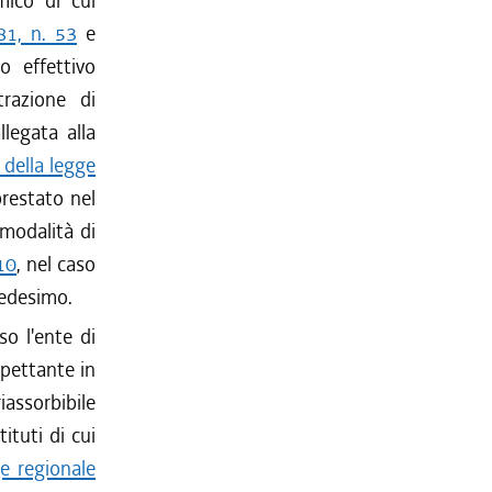
mico di cui
81, n. 53
e
o effettivo
razione di
legata alla
 della legge
prestato nel
modalità di
10
, nel caso
medesimo.
o l'ente di
pettante in
assorbibile
ituti di cui
e regionale