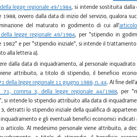
/2003 al 26/12/2003
della legge regionale 49/1984
, si intende sostituita dalla
/2002 al 04/05/2003
 1988, ovvero dalla data di inizio del servizio, qualora suc
/2002 al 27/08/2002
minazione del maturato in godimento di cui all'
articol
/2002 al 30/05/2002
della legge regionale 49/1984
, per "stipendio in godi
 1982" e per "stipendio iniziale", si intende il trattamen
to alla lettera a).
re dalla data di inquadramento, al personale inquadrato 
ene attribuito, a titolo di stipendio, il beneficio econo
 71 della legge regionale 11 giugno 1988, n. 44
. Al fine dell
lo 71, comma 3, della legge regionale 44/1988
, per "
 si intende lo stipendio attribuito alla data di inquadrame
, detratti lo stipendio iniziale della qualifica di apparten
i inquadramento e gli eventuali benefici economici indicat
o articolo. Al medesimo personale viene attribuito, a dec