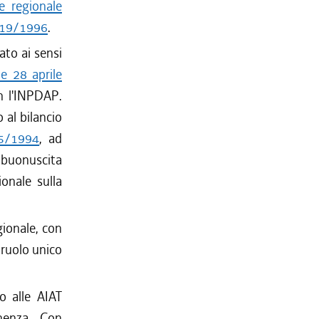
e regionale
e 19/1996
.
ato ai sensi
le 28 aprile
n l'INPDAP.
 al bilancio
 5/1994
, ad
i buonuscita
onale sulla
gionale, con
 ruolo unico
o alle AIAT
enenza. Con