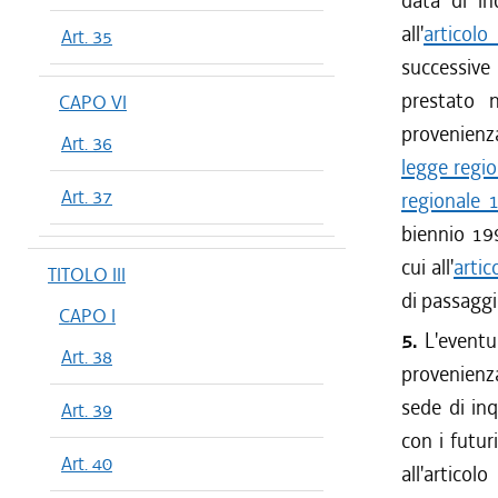
data di in
all'
articolo
Art. 35
successive
prestato 
CAPO VI
provenienz
Art. 36
legge regio
Art. 37
regionale 1
biennio 19
cui all'
artic
TITOLO III
di passaggi
CAPO I
5.
L'eventua
Art. 38
provenienz
sede di in
Art. 39
con i futur
Art. 40
all'artico