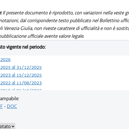
e:
Il presente documento è riprodotto, con variazioni nella veste gr
notazioni, dal corrispondente testo pubblicato nel Bollettino uffic
i Venezia Giulia, non riveste carattere di ufficialità e non è sostit
ubblicazione ufficiale avente valore legale.
esto vigente nel periodo:
/2026
/2025 al 31/12/2025
/2023 al 15/12/2025
/2022 al 11/08/2023
/2019 al 05/10/2022
/2019 al 10/07/2019
ampabile:
/2018 al 30/04/2019
F
-
DOC
/2018 al 11/04/2018
/2018 al 28/03/2018