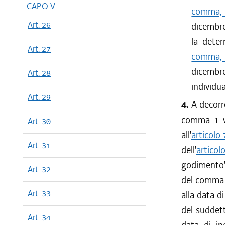
dal 05/05
CAPO V
comma, 
dal 28/08
Art. 26
dicembre
dal 31/05
la deter
dal 02/02
Art. 27
comma, 
dicembre
Art. 28
individua
Art. 29
4.
A decorre
comma 1 vi
Art. 30
all'
articolo
Art. 31
dell'
artico
godimento",
Art. 32
del comma 3
Art. 33
alla data d
del suddett
Art. 34