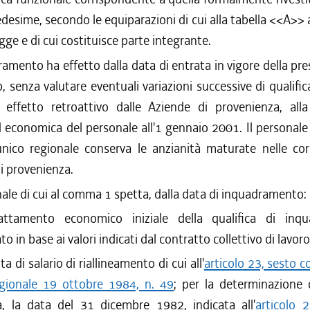
/2009 al 31/12/2009
esime, secondo le equiparazioni di cui alla tabella <<A>> a
/2009 al 05/08/2009
gge e di cui costituisce parte integrante.
/2009 al 15/07/2009
amento ha effetto dalla data di entrata in vigore della pr
/2009 al 10/06/2009
to, senza valutare eventuali variazioni successive di qualifi
/2009 al 29/04/2009
effetto retroattivo dalle Aziende di provenienza, alla
/2008 al 31/12/2008
d economica del personale all'1 gennaio 2001. Il personal
/2008 al 12/12/2008
/2008 al 26/11/2008
unico regionale conserva le anzianità maturate nelle cor
/2007 al 31/12/2007
di provenienza.
/2006 al 02/05/2007
ale di cui al comma 1 spetta, dalla data di inquadramento:
/2006 al 20/12/2006
rattamento economico iniziale della qualifica di inq
/2005 al 31/12/2005
to in base ai valori indicati dal contratto collettivo di lavor
/2005 al 09/12/2005
/2005 al 05/09/2005
ta di salario di riallineamento di cui all'
articolo 23, sesto 
/2004 al 31/12/2004
egionale 19 ottobre 1984, n. 49
; per la determinazione 
/2003 al 23/06/2004
, la data del 31 dicembre 1982, indicata all'
articolo 