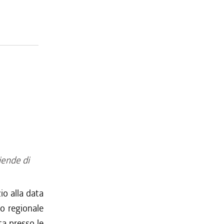
iende di
io alla data
co regionale
ta presso le