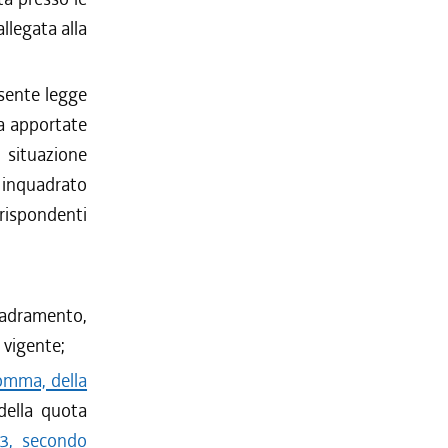
llegata alla
esente legge
ca apportate
 situazione
e inquadrato
rispondenti
uadramento,
o vigente;
comma, della
della quota
23, secondo