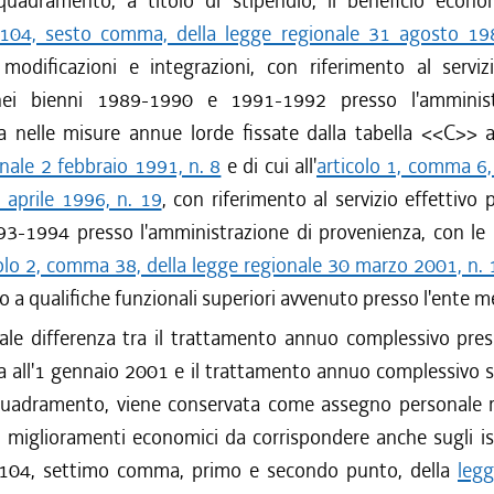
quadramento, a titolo di stipendio, il beneficio econo
 104, sesto comma, della legge regionale 31 agosto 19
 modificazioni e integrazioni, con riferimento al servizi
nei bienni 1989-1990 e 1991-1992 presso l'amminist
a nelle misure annue lorde fissate dalla tabella <<C>> al
nale 2 febbraio 1991, n. 8
e di cui all'
articolo 1, comma 6,
 aprile 1996, n. 19
, con riferimento al servizio effettivo 
93-1994 presso l'amministrazione di provenienza, con le 
olo 2, comma 38, della legge regionale 30 marzo 2001, n. 
o a qualifiche funzionali superiori avvenuto presso l'ente 
le differenza tra il trattamento annuo complessivo press
a all'1 gennaio 2001 e il trattamento annuo complessivo s
quadramento, viene conservata come assegno personale ri
i miglioramenti economici da corrispondere anche sugli ist
lo 104, settimo comma, primo e secondo punto, della
legg