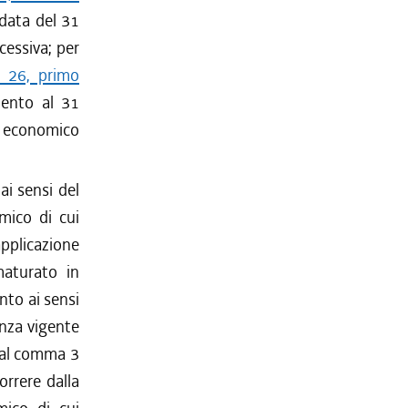
 data del 31
cessiva; per
o 26, primo
mento al 31
to economico
ai sensi del
mico di cui
'applicazione
maturato in
nto ai sensi
enza vigente
i al comma 3
orrere dalla