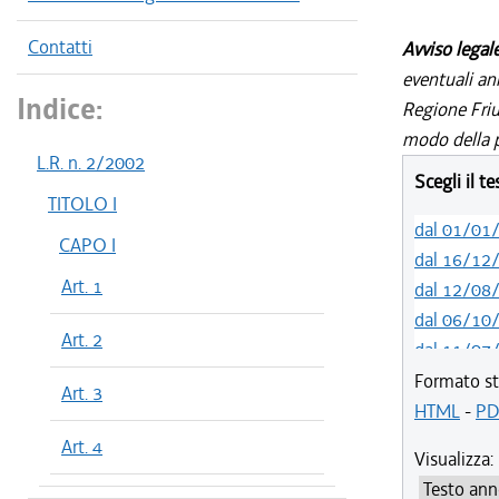
Contatti
Avviso legal
eventuali an
Indice:
Regione Friul
modo della p
L.R. n. 2/2002
Scegli il t
TITOLO I
dal 01/01
CAPO I
dal 16/12
Art. 1
dal 12/08
dal 06/10
Art. 2
dal 11/07
dal 01/05
Formato st
Art. 3
dal 12/04
HTML
-
PD
dal 29/03
Art. 4
Visualizza:
dal 01/01