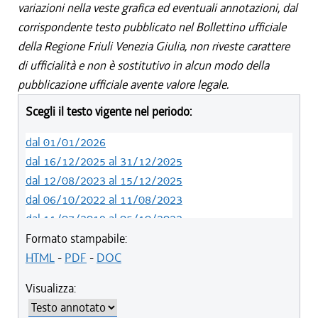
variazioni nella veste grafica ed eventuali annotazioni, dal
corrispondente testo pubblicato nel Bollettino ufficiale
della Regione Friuli Venezia Giulia, non riveste carattere
di ufficialità e non è sostitutivo in alcun modo della
pubblicazione ufficiale avente valore legale.
Scegli il testo vigente nel periodo:
dal 01/01/2026
dal 16/12/2025 al 31/12/2025
dal 12/08/2023 al 15/12/2025
dal 06/10/2022 al 11/08/2023
dal 11/07/2019 al 05/10/2022
dal 01/05/2019 al 10/07/2019
Formato stampabile:
dal 12/04/2018 al 30/04/2019
HTML
-
PDF
-
DOC
dal 29/03/2018 al 11/04/2018
Visualizza:
dal 01/01/2018 al 28/03/2018
dal 09/11/2017 al 31/12/2017