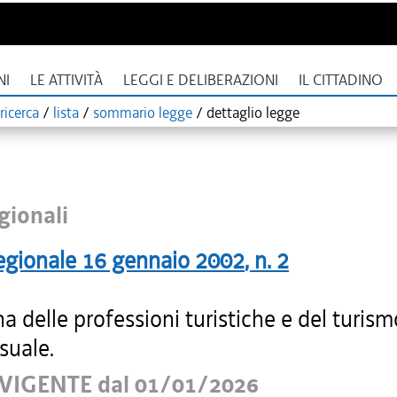
NI
LE ATTIVITÀ
LEGGI E DELIBERAZIONI
IL CITTADINO
ricerca
/
lista
/
sommario legge
/
dettaglio legge
gionali
egionale
16 gennaio 2002
, n.
2
na delle professioni turistiche e del turism
suale.
VIGENTE dal 01/01/2026