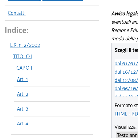
Contatti
Avviso legal
eventuali an
Indice:
Regione Friul
modo della p
L.R. n. 2/2002
Scegli il t
TITOLO I
dal 01/01
CAPO I
dal 16/12
Art. 1
dal 12/08
dal 06/10
Art. 2
dal 11/07
dal 01/05
Formato st
Art. 3
dal 12/04
HTML
-
PD
dal 29/03
Art. 4
Visualizza:
dal 01/01