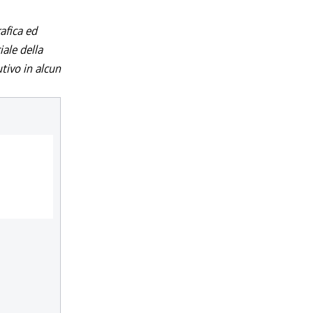
afica ed
iale della
utivo in alcun