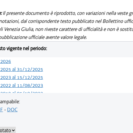
e:
Il presente documento è riprodotto, con variazioni nella veste gr
notazioni, dal corrispondente testo pubblicato nel Bollettino uffic
i Venezia Giulia, non riveste carattere di ufficialità e non è sostit
ubblicazione ufficiale avente valore legale.
esto vigente nel periodo:
/2026
/2025 al 31/12/2025
/2023 al 15/12/2025
/2022 al 11/08/2023
/2019 al 05/10/2022
/2019 al 10/07/2019
ampabile:
/2018 al 30/04/2019
F
-
DOC
/2018 al 11/04/2018
/2018 al 28/03/2018