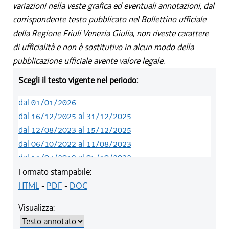
variazioni nella veste grafica ed eventuali annotazioni, dal
corrispondente testo pubblicato nel Bollettino ufficiale
della Regione Friuli Venezia Giulia, non riveste carattere
di ufficialità e non è sostitutivo in alcun modo della
pubblicazione ufficiale avente valore legale.
Scegli il testo vigente nel periodo:
dal 01/01/2026
dal 16/12/2025 al 31/12/2025
dal 12/08/2023 al 15/12/2025
dal 06/10/2022 al 11/08/2023
dal 11/07/2019 al 05/10/2022
dal 01/05/2019 al 10/07/2019
Formato stampabile:
dal 12/04/2018 al 30/04/2019
HTML
-
PDF
-
DOC
dal 29/03/2018 al 11/04/2018
Visualizza:
dal 01/01/2018 al 28/03/2018
dal 09/11/2017 al 31/12/2017