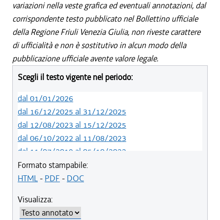
variazioni nella veste grafica ed eventuali annotazioni, dal
corrispondente testo pubblicato nel Bollettino ufficiale
della Regione Friuli Venezia Giulia, non riveste carattere
di ufficialità e non è sostitutivo in alcun modo della
pubblicazione ufficiale avente valore legale.
Scegli il testo vigente nel periodo:
dal 01/01/2026
dal 16/12/2025 al 31/12/2025
dal 12/08/2023 al 15/12/2025
dal 06/10/2022 al 11/08/2023
dal 11/07/2019 al 05/10/2022
dal 01/05/2019 al 10/07/2019
Formato stampabile:
dal 12/04/2018 al 30/04/2019
HTML
-
PDF
-
DOC
dal 29/03/2018 al 11/04/2018
Visualizza:
dal 01/01/2018 al 28/03/2018
dal 09/11/2017 al 31/12/2017