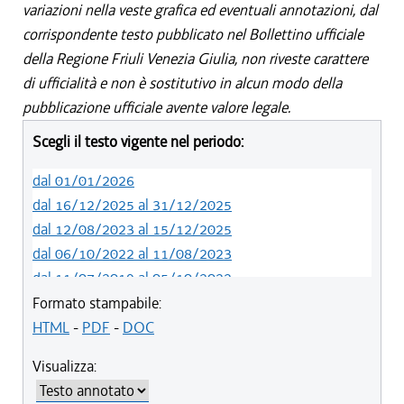
variazioni nella veste grafica ed eventuali annotazioni, dal
corrispondente testo pubblicato nel Bollettino ufficiale
della Regione Friuli Venezia Giulia, non riveste carattere
di ufficialità e non è sostitutivo in alcun modo della
pubblicazione ufficiale avente valore legale.
Scegli il testo vigente nel periodo:
dal 01/01/2026
dal 16/12/2025 al 31/12/2025
dal 12/08/2023 al 15/12/2025
dal 06/10/2022 al 11/08/2023
dal 11/07/2019 al 05/10/2022
dal 01/05/2019 al 10/07/2019
Formato stampabile:
dal 12/04/2018 al 30/04/2019
HTML
-
PDF
-
DOC
dal 29/03/2018 al 11/04/2018
Visualizza:
dal 01/01/2018 al 28/03/2018
dal 09/11/2017 al 31/12/2017