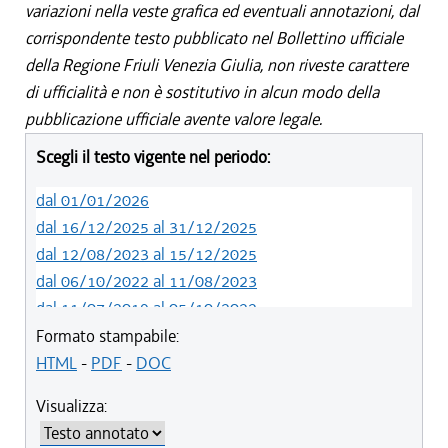
variazioni nella veste grafica ed eventuali annotazioni, dal
corrispondente testo pubblicato nel Bollettino ufficiale
della Regione Friuli Venezia Giulia, non riveste carattere
di ufficialità e non è sostitutivo in alcun modo della
pubblicazione ufficiale avente valore legale.
Scegli il testo vigente nel periodo:
dal 01/01/2026
dal 16/12/2025 al 31/12/2025
dal 12/08/2023 al 15/12/2025
dal 06/10/2022 al 11/08/2023
dal 11/07/2019 al 05/10/2022
dal 01/05/2019 al 10/07/2019
Formato stampabile:
dal 12/04/2018 al 30/04/2019
HTML
-
PDF
-
DOC
dal 29/03/2018 al 11/04/2018
Visualizza:
dal 01/01/2018 al 28/03/2018
dal 09/11/2017 al 31/12/2017