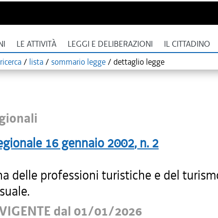
NI
LE ATTIVITÀ
LEGGI E DELIBERAZIONI
IL CITTADINO
ricerca
/
lista
/
sommario legge
/
dettaglio legge
gionali
egionale
16 gennaio 2002
, n.
2
na delle professioni turistiche e del turism
suale.
VIGENTE dal 01/01/2026