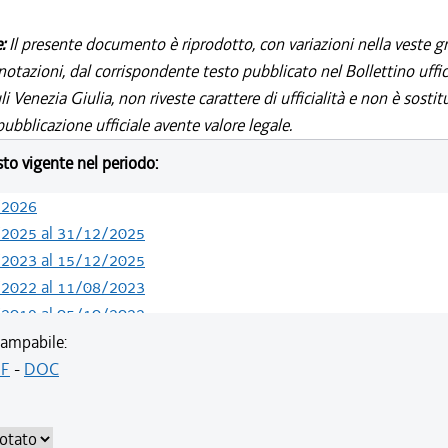
e:
Il presente documento è riprodotto, con variazioni nella veste gr
notazioni, dal corrispondente testo pubblicato nel Bollettino uffic
i Venezia Giulia, non riveste carattere di ufficialità e non è sostit
ubblicazione ufficiale avente valore legale.
esto vigente nel periodo:
/2026
/2025 al 31/12/2025
/2023 al 15/12/2025
/2022 al 11/08/2023
/2019 al 05/10/2022
/2019 al 10/07/2019
ampabile:
/2018 al 30/04/2019
F
-
DOC
/2018 al 11/04/2018
/2018 al 28/03/2018