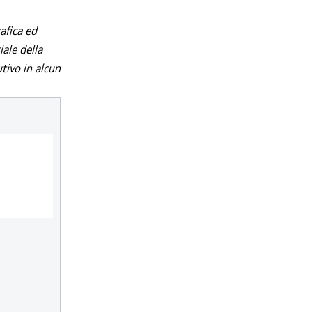
afica ed
iale della
utivo in alcun