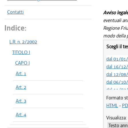
Contatti
Avviso legal
eventuali an
Indice:
Regione Friul
modo della p
L.R. n. 2/2002
Scegli il t
TITOLO I
dal 01/01
CAPO I
dal 16/12
Art. 1
dal 12/08
dal 06/10
Art. 2
dal 11/07
dal 01/05
Formato st
Art. 3
dal 12/04
HTML
-
PD
dal 29/03
Art. 4
Visualizza:
dal 01/01