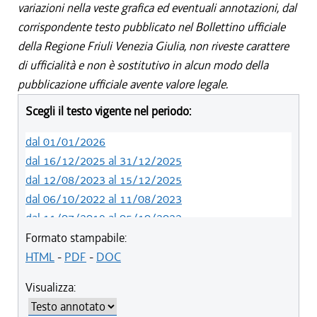
variazioni nella veste grafica ed eventuali annotazioni, dal
corrispondente testo pubblicato nel Bollettino ufficiale
della Regione Friuli Venezia Giulia, non riveste carattere
di ufficialità e non è sostitutivo in alcun modo della
pubblicazione ufficiale avente valore legale.
Scegli il testo vigente nel periodo:
dal 01/01/2026
dal 16/12/2025 al 31/12/2025
dal 12/08/2023 al 15/12/2025
dal 06/10/2022 al 11/08/2023
dal 11/07/2019 al 05/10/2022
dal 01/05/2019 al 10/07/2019
Formato stampabile:
dal 12/04/2018 al 30/04/2019
HTML
-
PDF
-
DOC
dal 29/03/2018 al 11/04/2018
Visualizza:
dal 01/01/2018 al 28/03/2018
dal 09/11/2017 al 31/12/2017