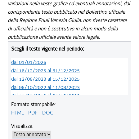
variazioni nella veste grafica ed eventuali annotazioni, dal
corrispondente testo pubblicato nel Bollettino ufficiale
della Regione Friuli Venezia Giulia, non riveste carattere
di ufficialità e non è sostitutivo in alcun modo della
pubblicazione ufficiale avente valore legale.
Scegli il testo vigente nel periodo:
dal 01/01/2026
dal 16/12/2025 al 31/12/2025
dal 12/08/2023 al 15/12/2025
dal 06/10/2022 al 11/08/2023
dal 11/07/2019 al 05/10/2022
dal 01/05/2019 al 10/07/2019
Formato stampabile:
dal 12/04/2018 al 30/04/2019
HTML
-
PDF
-
DOC
dal 29/03/2018 al 11/04/2018
Visualizza:
dal 01/01/2018 al 28/03/2018
dal 09/11/2017 al 31/12/2017