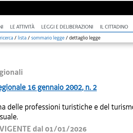
NI
LE ATTIVITÀ
LEGGI E DELIBERAZIONI
IL CITTADINO
ricerca
/
lista
/
sommario legge
/
dettaglio legge
gionali
egionale
16 gennaio 2002
, n.
2
na delle professioni turistiche e del turism
suale.
VIGENTE dal 01/01/2026