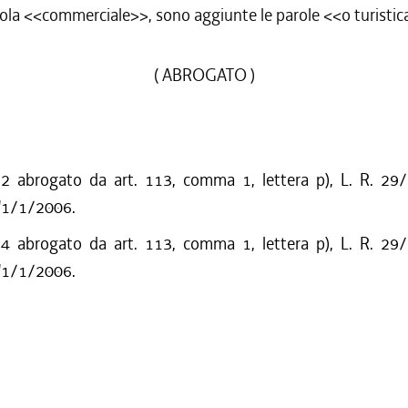
ola <<commerciale>>, sono aggiunte le parole <<o turistic
/2009 al 31/12/2009
/2009 al 05/08/2009
/2009 al 15/07/2009
( ABROGATO )
/2009 al 10/06/2009
/2009 al 29/04/2009
/2008 al 31/12/2008
/2008 al 12/12/2008
 abrogato da art. 113, comma 1, lettera p), L. R. 29
/2008 al 26/11/2008
l'1/1/2006.
/2007 al 31/12/2007
/2006 al 02/05/2007
 abrogato da art. 113, comma 1, lettera p), L. R. 29
/2006 al 20/12/2006
l'1/1/2006.
/2005 al 31/12/2005
/2005 al 09/12/2005
/2005 al 05/09/2005
/2004 al 31/12/2004
/2003 al 23/06/2004