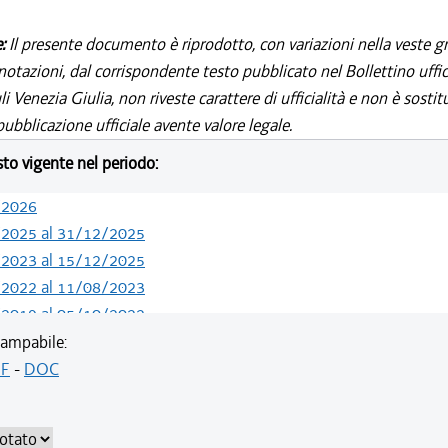
e:
Il presente documento è riprodotto, con variazioni nella veste gr
notazioni, dal corrispondente testo pubblicato nel Bollettino uffic
i Venezia Giulia, non riveste carattere di ufficialità e non è sostit
ubblicazione ufficiale avente valore legale.
esto vigente nel periodo:
/2026
/2025 al 31/12/2025
/2023 al 15/12/2025
/2022 al 11/08/2023
/2019 al 05/10/2022
/2019 al 10/07/2019
ampabile:
/2018 al 30/04/2019
F
-
DOC
/2018 al 11/04/2018
/2018 al 28/03/2018