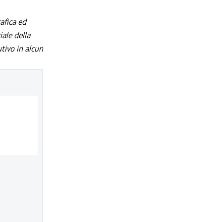
afica ed
iale della
utivo in alcun