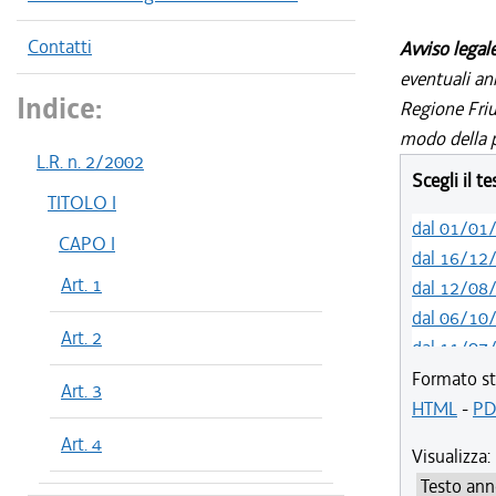
Contatti
Avviso legal
eventuali an
Indice:
Regione Friul
modo della p
L.R. n. 2/2002
Scegli il t
TITOLO I
dal 01/01
CAPO I
dal 16/12
Art. 1
dal 12/08
dal 06/10
Art. 2
dal 11/07
dal 01/05
Formato st
Art. 3
dal 12/04
HTML
-
PD
dal 29/03
Art. 4
Visualizza:
dal 01/01