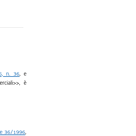
6, n. 36
, e
rciali>>, è
ale 36/1996
,