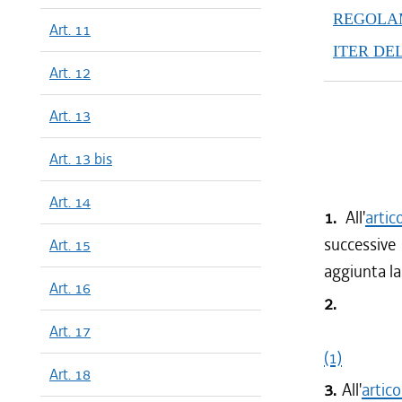
dal 11/04
REGOLAM
Art. 11
dal 01/01
ITER DE
dal 29/12
Art. 12
dal 15/11
dal 17/08
Art. 13
dal 28/07
dal 16/02
Art. 13 bis
dal 01/01
Art. 14
dal 25/08
1.
All'
arti
dal 01/01
successive
Art. 15
dal 28/10
aggiunta la
dal 28/08
Art. 16
dal 13/08
2.
dal 22/07
Art. 17
dal 13/05
(1)
Art. 18
dal 04/03
3.
All'
artic
dal 01/01