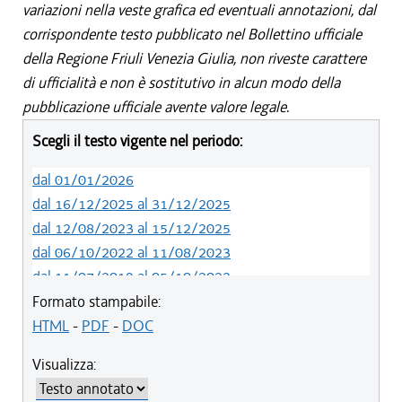
variazioni nella veste grafica ed eventuali annotazioni, dal
corrispondente testo pubblicato nel Bollettino ufficiale
della Regione Friuli Venezia Giulia, non riveste carattere
di ufficialità e non è sostitutivo in alcun modo della
pubblicazione ufficiale avente valore legale.
Scegli il testo vigente nel periodo:
dal 01/01/2026
dal 16/12/2025 al 31/12/2025
dal 12/08/2023 al 15/12/2025
dal 06/10/2022 al 11/08/2023
dal 11/07/2019 al 05/10/2022
dal 01/05/2019 al 10/07/2019
Formato stampabile:
dal 12/04/2018 al 30/04/2019
HTML
-
PDF
-
DOC
dal 29/03/2018 al 11/04/2018
Visualizza:
dal 01/01/2018 al 28/03/2018
dal 09/11/2017 al 31/12/2017