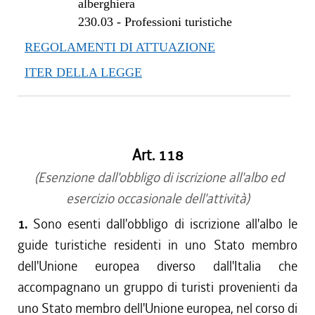
dal 11/04/2013 al 23/10/2013
alberghiera
230.03
-
Professioni turistiche
dal 01/01/2013 al 10/04/2013
dal 29/12/2012 al 31/12/2012
REGOLAMENTI DI ATTUAZIONE
dal 15/11/2012 al 28/12/2012
ITER DELLA LEGGE
dal 17/08/2012 al 14/11/2012
dal 28/07/2012 al 16/08/2012
dal 16/02/2012 al 27/07/2012
dal 01/01/2012 al 15/02/2012
Art. 118
dal 25/08/2011 al 31/12/2011
dal 01/01/2011 al 24/08/2011
(Esenzione dall'obbligo di iscrizione all'albo ed
dal 28/10/2010 al 31/12/2010
esercizio occasionale dell'attività)
dal 28/08/2010 al 27/10/2010
1.
Sono esenti dall'obbligo di iscrizione all'albo le
dal 13/08/2010 al 27/08/2010
guide turistiche residenti in uno Stato membro
dal 22/07/2010 al 12/08/2010
dell'Unione europea diverso dall'Italia che
dal 13/05/2010 al 21/07/2010
accompagnano un gruppo di turisti provenienti da
dal 04/03/2010 al 12/05/2010
uno Stato membro dell'Unione europea, nel corso di
dal 01/01/2010 al 03/03/2010