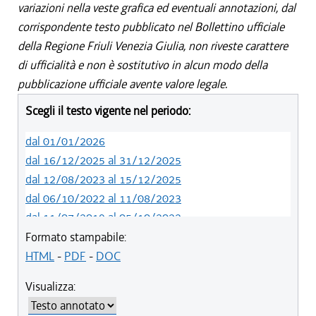
variazioni nella veste grafica ed eventuali annotazioni, dal
corrispondente testo pubblicato nel Bollettino ufficiale
della Regione Friuli Venezia Giulia, non riveste carattere
di ufficialità e non è sostitutivo in alcun modo della
pubblicazione ufficiale avente valore legale.
Scegli il testo vigente nel periodo:
dal 01/01/2026
dal 16/12/2025 al 31/12/2025
dal 12/08/2023 al 15/12/2025
dal 06/10/2022 al 11/08/2023
dal 11/07/2019 al 05/10/2022
dal 01/05/2019 al 10/07/2019
Formato stampabile:
dal 12/04/2018 al 30/04/2019
HTML
-
PDF
-
DOC
dal 29/03/2018 al 11/04/2018
Visualizza:
dal 01/01/2018 al 28/03/2018
dal 09/11/2017 al 31/12/2017