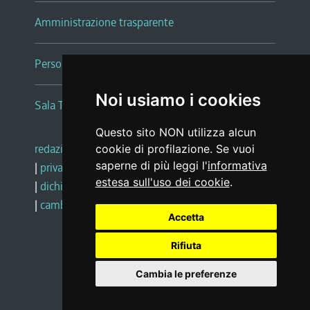
Amministrazione trasparente
Persone e Uffici
Noi usiamo i cookies
Sala Tiziano Tessitori
Questo sito NON utilizza alcun
redazione web
|
note legali
|
glossario
cookie di profilazione. Se vuoi
saperne di più leggi l'
informativa
|
privacy
|
social media policy
estesa sull'uso dei cookie
.
|
dichiarazione di accessibilità
|
feedback
|
cambio preferenze cookie
Accetta
Rifiuta
Realizzato da
Cambia le preferenze