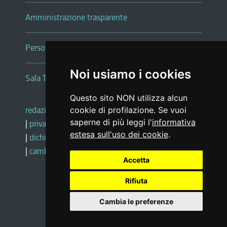
Amministrazione trasparente
Persone e Uffici
Noi usiamo i cookies
Sala Tiziano Tessitori
Questo sito NON utilizza alcun
redazione web
|
note legali
|
glossario
cookie di profilazione. Se vuoi
saperne di più leggi l'
informativa
|
privacy
|
social media policy
estesa sull'uso dei cookie
.
|
dichiarazione di accessibilità
|
feedback
|
cambio preferenze cookie
Accetta
Rifiuta
Realizzato da
Cambia le preferenze