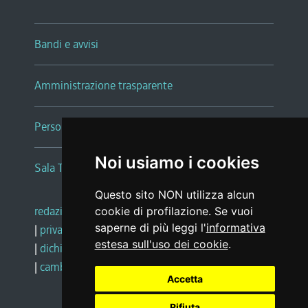
Bandi e avvisi
Amministrazione trasparente
Persone e Uffici
Noi usiamo i cookies
Sala Tiziano Tessitori
Questo sito NON utilizza alcun
redazione web
|
note legali
|
glossario
cookie di profilazione. Se vuoi
saperne di più leggi l'
informativa
|
privacy
|
social media policy
estesa sull'uso dei cookie
.
|
dichiarazione di accessibilità
|
feedback
|
cambio preferenze cookie
Accetta
Rifiuta