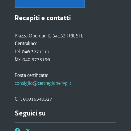
Recapiti e contatti
Piazza Oberdan 6, 34133 TRIESTE
Centralino:
tel. 040 3771111
fax. 040 3773190
Posta certificata:
consiglio@certregione.fvg.it
C.F. 80016340327
Seguici su