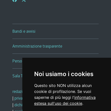
Bandi e avvisi
Amministrazione trasparente
Persone e Uffici
Noi usiamo i cookies
Sala Tiziano Tessitori
Questo sito NON utilizza alcun
redazione web
|
note legali
|
glossario
cookie di profilazione. Se vuoi
saperne di più leggi l'
informativa
|
privacy
|
social media policy
estesa sull'uso dei cookie
.
|
dichiarazione di accessibilità
|
feedback