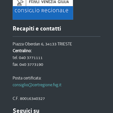
Recapiti e contatti
Piazza Oberdan 6, 34133 TRIESTE
Centralino:
tel. 040 3771111
fax. 040 3773190
Posta certificata:
consiglio@certregione.fvg.it
C.F. 80016340327
Seguici su