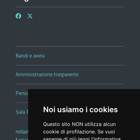
Bandi e avvisi
Amministrazione trasparente
Persone e Uffici
Noi usiamo i cookies
Sala Tiziano Tessitori
Questo sito NON utilizza alcun
redazione web
|
note legali
|
glossario
cookie di profilazione. Se vuoi
saperne di più leggi l'
informativa