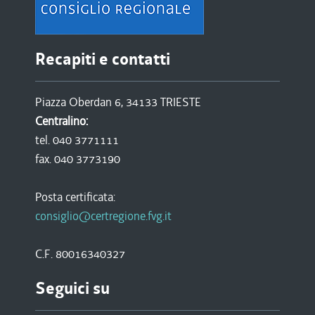
Recapiti e contatti
Piazza Oberdan 6, 34133 TRIESTE
Centralino:
tel. 040 3771111
fax. 040 3773190
Posta certificata:
consiglio@certregione.fvg.it
C.F. 80016340327
Seguici su