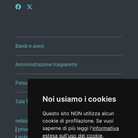
Bandi e avvisi
Amministrazione trasparente
Persone e Uffici
Noi usiamo i cookies
Sala Tiziano Tessitori
Questo sito NON utilizza alcun
redazione web
|
note legali
|
glossario
cookie di profilazione. Se vuoi
saperne di più leggi l'
informativa
|
privacy
|
social media policy
estesa sull'uso dei cookie
.
|
dichiarazione di accessibilità
|
feedback