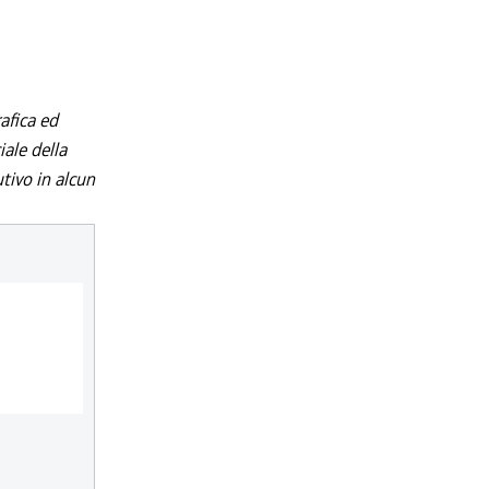
afica ed
iale della
utivo in alcun