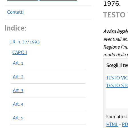
1976.
Contatti
TESTO
Indice:
Avviso legal
eventuali an
L.R. n. 37/1993
Regione Friul
CAPO I
modo della p
Art. 1
Scegli il te
Art. 2
TESTO VI
TESTO ST
Art. 3
Art. 4
Formato st
Art. 5
HTML
-
PD