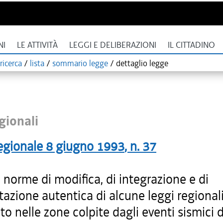
NI
LE ATTIVITÀ
LEGGI E DELIBERAZIONI
IL CITTADINO
ricerca
/
lista
/
sommario legge
/
dettaglio legge
gionali
egionale
8 giugno 1993
, n.
37
i norme di modifica, di integrazione e di
tazione autentica di alcune leggi regionali
to nelle zone colpite dagli eventi sismici 