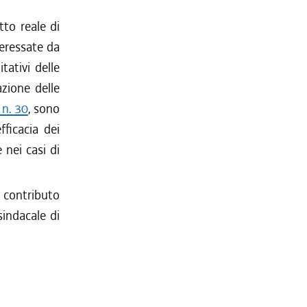
tto reale di
teressate da
tativi delle
azione delle
 n. 30
, sono
fficacia dei
 nei casi di
 contributo
indacale di