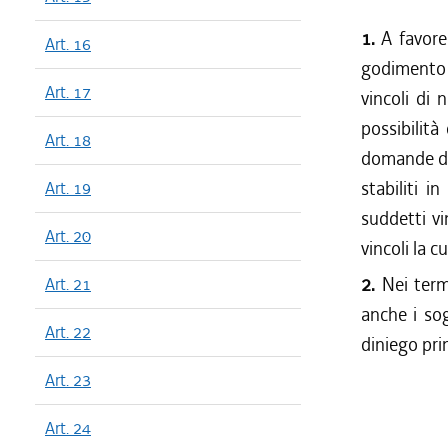
1.
A favore 
Art. 16
godimento s
Art. 17
vincoli di 
possibilità
Art. 18
domande di 
stabiliti i
Art. 19
suddetti vi
Art. 20
vincoli la c
2.
Nei term
Art. 21
anche i so
Art. 22
diniego pri
Art. 23
Art. 24