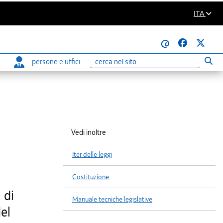
ITA
@
persone e uffici
Eseg
Ricerca
Vedi inoltre
Iter delle leggi
Costituzione
 di
Manuale tecniche legislative
del