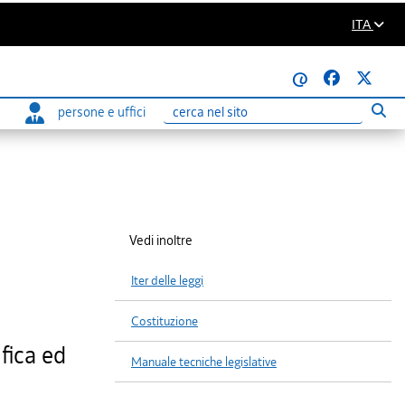
ITA
@
persone e uffici
Eseg
Ricerca
Vedi inoltre
Iter delle leggi
Costituzione
fica ed
Manuale tecniche legislative