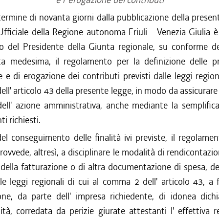
termine di novanta giorni dalla pubblicazione della presen
Ufficiale della Regione autonoma Friuli - Venezia Giulia 
o del Presidente della Giunta regionale, su conforme de
ta medesima, il regolamento per la definizione delle p
e e di erogazione dei contributi previsti dalle leggi regiona
ll' articolo 43 della presente legge, in modo da assicurar
dell' azione amministrativa, anche mediante la semplific
 richiesti.
el conseguimento delle finalità ivi previste, il regolamen
vvede, altresì, a disciplinare le modalità di rendicontazi
 della fatturazione o di altra documentazione di spesa, de
lle leggi regionali di cui al comma 2 dell' articolo 43, a 
one, da parte dell' impresa richiedente, di idonea dichi
ità, corredata da perizie giurate attestanti l' effettiva r