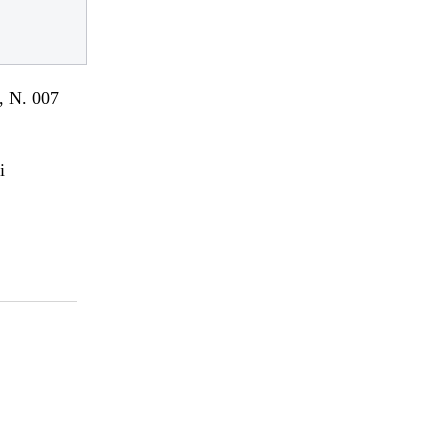
 N. 007
i