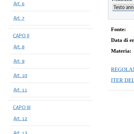
Art. 6
Art. 7
Fonte:
CAPO II
Data di en
Art. 8
Materia:
Art. 9
REGOLAM
Art. 10
ITER DE
Art. 11
CAPO III
Art. 12
Art. 13