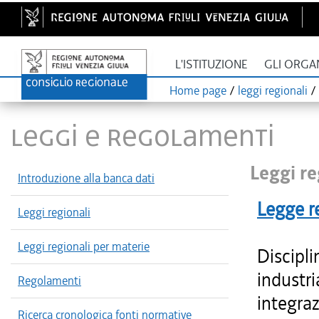
L'ISTITUZIONE
GLI ORGA
Home page
/
leggi regionali
/
LEGGI E REGOLAMENTI
Leggi re
Introduzione alla banca dati
Legge r
Leggi regionali
Leggi regionali per materie
Discipli
industr
Regolamenti
integraz
Ricerca cronologica fonti normative