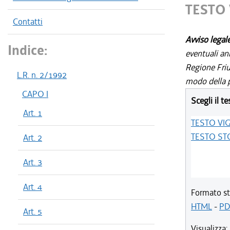
TESTO
Contatti
Avviso legal
Indice:
eventuali an
Regione Friul
L.R. n. 2/1992
modo della p
CAPO I
Scegli il te
Art. 1
TESTO VI
TESTO ST
Art. 2
Art. 3
Art. 4
Formato st
HTML
-
PD
Art. 5
Visualizza: