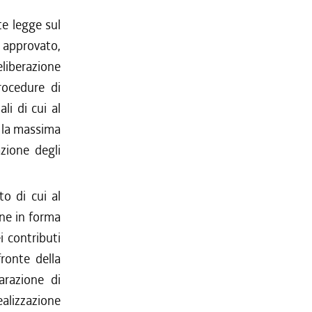
te legge sul
è approvato,
liberazione
rocedure di
li di cui al
e la massima
azione degli
to di cui al
one in forma
i contributi
fronte della
arazione di
ealizzazione