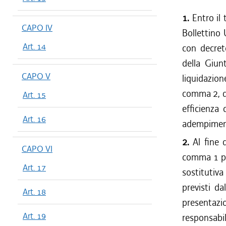
1.
Entro il 
CAPO IV
Bollettino 
Art. 14
con decret
della Giun
CAPO V
liquidazion
comma 2, de
Art. 15
efficienza 
Art. 16
adempimenti
2.
Al fine d
CAPO VI
comma 1 pro
Art. 17
sostitutiva
previsti da
Art. 18
presentazi
Art. 19
responsabil