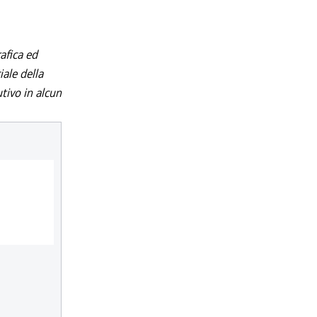
afica ed
iale della
utivo in alcun