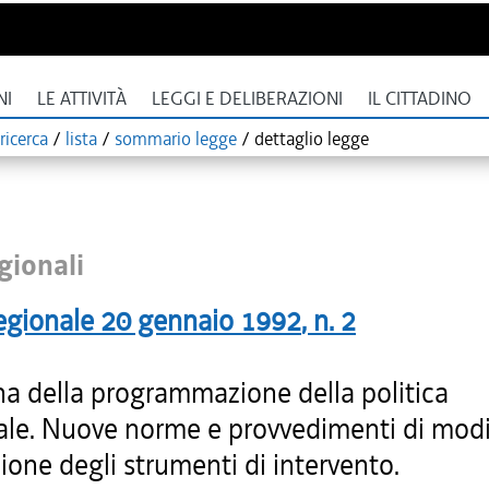
NI
LE ATTIVITÀ
LEGGI E DELIBERAZIONI
IL CITTADINO
ricerca
/
lista
/
sommario legge
/
dettaglio legge
gionali
egionale
20 gennaio 1992
, n.
2
na della programmazione della politica
iale. Nuove norme e provvedimenti di modi
ione degli strumenti di intervento.