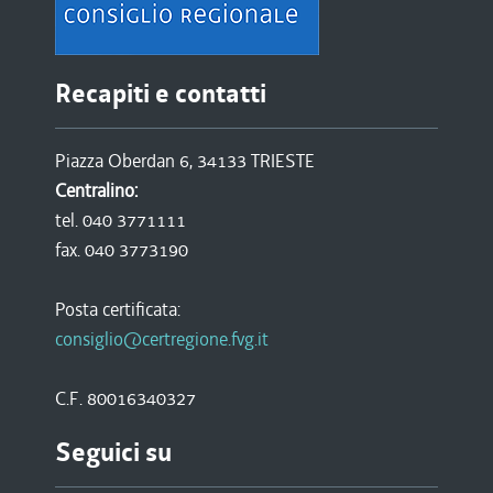
Recapiti e contatti
Piazza Oberdan 6, 34133 TRIESTE
Centralino:
tel. 040 3771111
fax. 040 3773190
Posta certificata:
consiglio@certregione.fvg.it
C.F. 80016340327
Seguici su