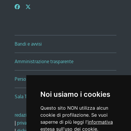
Bandi e avvisi
Amministrazione trasparente
Persone e Uffici
Noi usiamo i cookies
Sala Tiziano Tessitori
Questo sito NON utilizza alcun
redazione web
|
note legali
|
glossario
cookie di profilazione. Se vuoi
saperne di più leggi l'
informativa
|
privacy
|
social media policy
estesa sull'uso dei cookie
.
|
dichiarazione di accessibilità
|
feedback