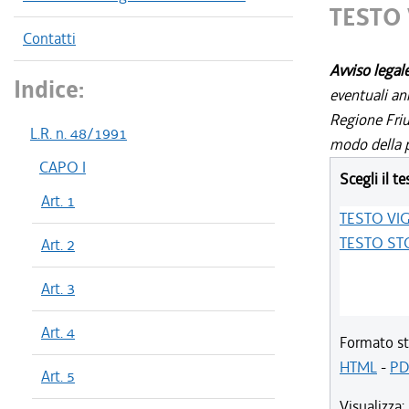
TESTO
Contatti
Avviso legal
Indice:
eventuali an
Regione Friul
L.R. n. 48/1991
modo della p
CAPO I
Scegli il te
Art. 1
TESTO VI
TESTO ST
Art. 2
Art. 3
Art. 4
Formato st
HTML
-
PD
Art. 5
Visualizza: