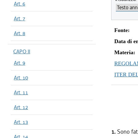
Art. 6
Art. 7
Fonte:
Art. 8
Data di en
CAPO II
Materia:
Art. 9
REGOLAM
ITER DE
Art. 10
Art. 11
Art. 12
Art. 13
1.
Sono fatt
Art. 14