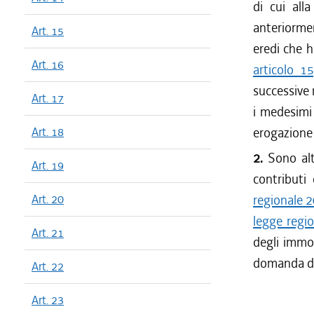
di cui all
anteriormen
Art. 15
eredi che h
Art. 16
articolo 1
successive 
Art. 17
i medesimi
Art. 18
erogazione 
2.
Sono altr
Art. 19
contributi
Art. 20
regionale 2
legge regio
Art. 21
degli immob
domanda di
Art. 22
Art. 23