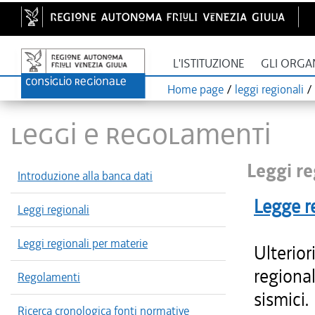
L'ISTITUZIONE
GLI ORGA
Home page
/
leggi regionali
/
LEGGI E REGOLAMENTI
Leggi re
Introduzione alla banca dati
Legge r
Leggi regionali
Leggi regionali per materie
Ulterior
regional
Regolamenti
sismici.
Ricerca cronologica fonti normative