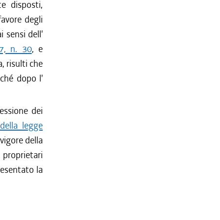
e disposti,
favore degli
 sensi dell'
7, n. 30
, e
 risulti che
ché dopo l'
cessione dei
della legge
vigore della
 proprietari
resentato la