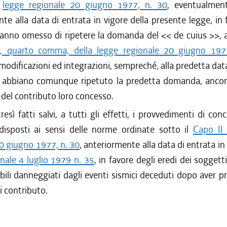
a
legge regionale 20 giugno 1977, n. 30
, eventualment
te alla data di entrata in vigore della presente legge, in 
anno omesso di ripetere la domanda del << de cuius >>, ai
5, quarto comma, della legge regionale 20 giugno 197
modificazioni ed integrazioni, sempreché, alla predetta data,
 abbiano comunque ripetuto la predetta domanda, ancor
del contributo loro concesso.
esì fatti salvi, a tutti gli effetti, i provvedimenti di con
 disposti ai sensi delle norme ordinate sotto il
Capo II 
0 giugno 1977, n. 30
, anteriormente alla data di entrata in 
nale 4 luglio 1979 n. 35
, in favore degli eredi dei soggetti
ili danneggiati dagli eventi sismici deceduti dopo aver p
 contributo.