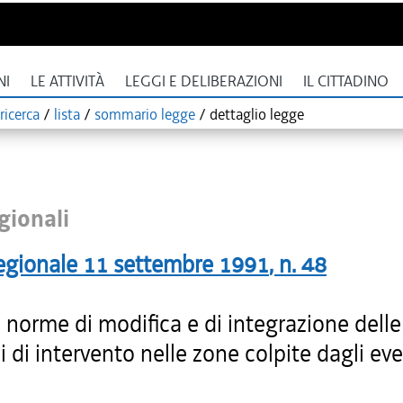
NI
LE ATTIVITÀ
LEGGI E DELIBERAZIONI
IL CITTADINO
ricerca
/
lista
/
sommario legge
/
dettaglio legge
gionali
egionale
11 settembre 1991
, n.
48
i norme di modifica e di integrazione delle
i di intervento nelle zone colpite dagli eve