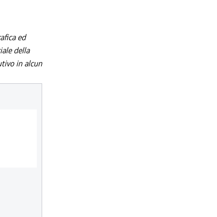
afica ed
iale della
utivo in alcun