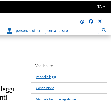
ITA
@
persone e uffici
Eseg
Ricerca
Vedi inoltre
Iter delle leggi
 leggi
Costituzione
nti
Manuale tecniche legislative