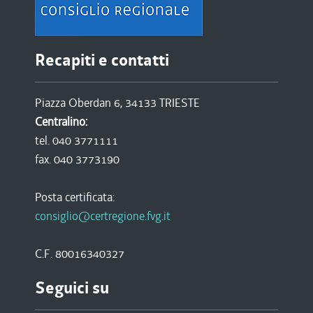
Recapiti e contatti
Piazza Oberdan 6, 34133 TRIESTE
Centralino:
tel. 040 3771111
fax. 040 3773190
Posta certificata:
consiglio@certregione.fvg.it
C.F. 80016340327
Seguici su