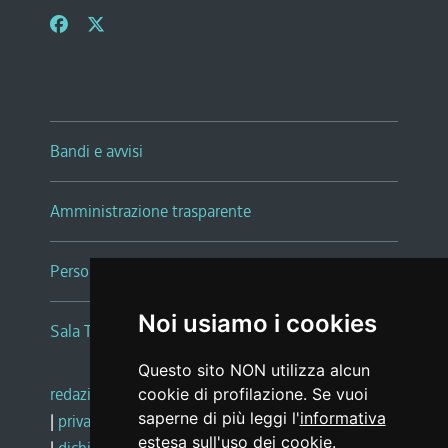
Bandi e avvisi
Amministrazione trasparente
Persone e Uffici
Noi usiamo i cookies
Sala Tiziano Tessitori
Questo sito NON utilizza alcun
redazione web
|
note legali
|
glossario
cookie di profilazione. Se vuoi
saperne di più leggi l'
informativa
|
privacy
|
social media policy
estesa sull'uso dei cookie
.