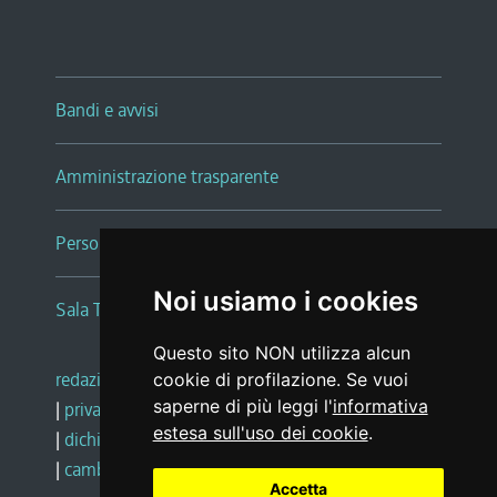
Bandi e avvisi
Amministrazione trasparente
Persone e Uffici
Noi usiamo i cookies
Sala Tiziano Tessitori
Questo sito NON utilizza alcun
redazione web
|
note legali
|
glossario
cookie di profilazione. Se vuoi
saperne di più leggi l'
informativa
|
privacy
|
social media policy
estesa sull'uso dei cookie
.
|
dichiarazione di accessibilità
|
feedback
|
cambio preferenze cookie
Accetta