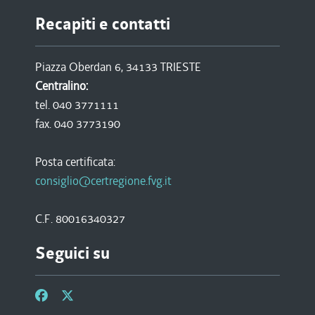
Recapiti e contatti
Piazza Oberdan 6, 34133 TRIESTE
Centralino:
tel. 040 3771111
fax. 040 3773190
Posta certificata:
consiglio@certregione.fvg.it
C.F. 80016340327
Seguici su