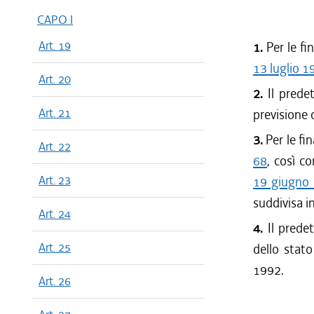
CAPO I
Art. 19
1.
Per le fi
13 luglio 1
Art. 20
2.
Il predet
Art. 21
previsione 
3.
Per le fin
Art. 22
68
, così c
Art. 23
19 giugno 
suddivisa i
Art. 24
4.
Il predet
Art. 25
dello stato
1992.
Art. 26