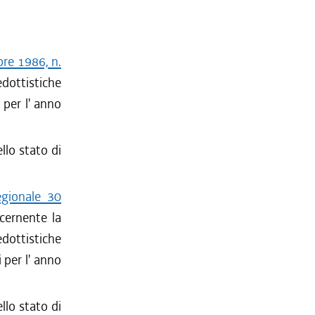
bre 1986, n.
edottistiche
 per l' anno
llo stato di
egionale 30
ncernente la
edottistiche
i per l' anno
llo stato di