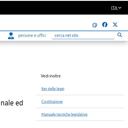
ITA
@
persone e uffici
Eseg
Ricerca
Vedi inoltre
Iter delle leggi
nnale ed
Costituzione
Manuale tecniche legislative