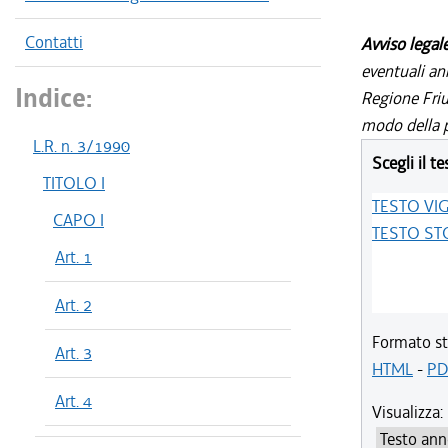
Contatti
Avviso legal
eventuali an
Indice:
Regione Friul
modo della p
L.R. n. 3/1990
Scegli il te
TITOLO I
TESTO VI
CAPO I
TESTO ST
Art. 1
Art. 2
Formato st
Art. 3
HTML
-
PD
Art. 4
Visualizza: