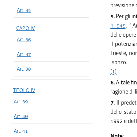
previsione 
Art. 35
5.
Per gli in
n. 545
, l'
CAPO IV
delle opere 
Art. 36
il potenzia
Trieste, no
Art. 37
Isonzo.
Art. 38
(1)
6.
A tale fi
TITOLO IV
ragione di 
Art. 39
7.
Il predet
dello stato
Art. 40
1992 e del 
Art. 41
Note: