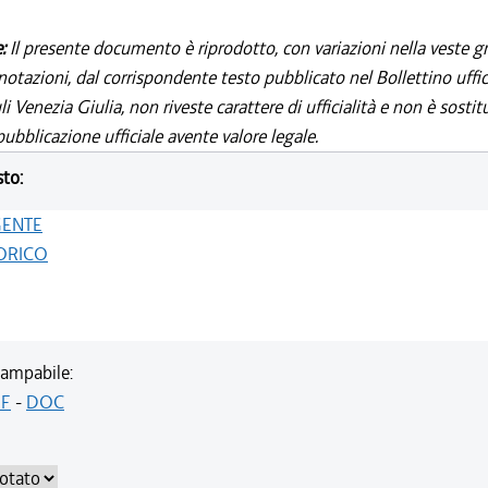
e:
Il presente documento è riprodotto, con variazioni nella veste gr
notazioni, dal corrispondente testo pubblicato nel Bollettino uffic
i Venezia Giulia, non riveste carattere di ufficialità e non è sostit
ubblicazione ufficiale avente valore legale.
sto:
GENTE
ORICO
ampabile:
F
-
DOC