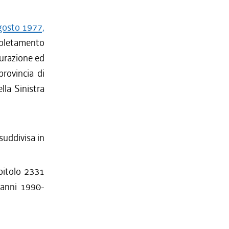
agosto 1977,
ompletamento
tturazione ed
provincia di
lla Sinistra
suddivisa in
apitolo 2331
i anni 1990-