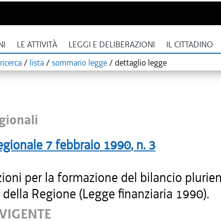
NI
LE ATTIVITÀ
LEGGI E DELIBERAZIONI
IL CITTADINO
ricerca
/
lista
/
sommario legge
/
dettaglio legge
gionali
egionale
7 febbraio 1990
, n.
3
ioni per la formazione del bilancio plurie
della Regione (Legge finanziaria 1990).
 VIGENTE