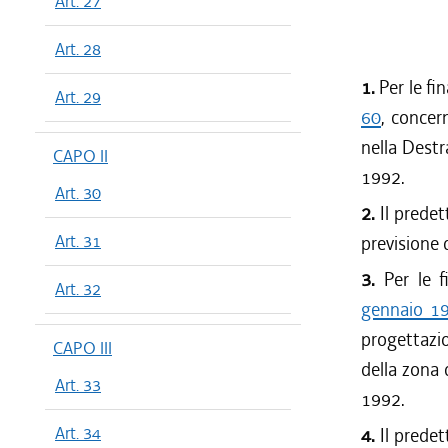
Art. 27
Art. 28
1.
Per le fin
Art. 29
60
, concer
nella Destr
CAPO II
1992.
Art. 30
2.
Il predet
Art. 31
previsione 
3.
Per le fi
Art. 32
gennaio 19
progettazio
CAPO III
della zona d
Art. 33
1992.
Art. 34
4.
Il predet