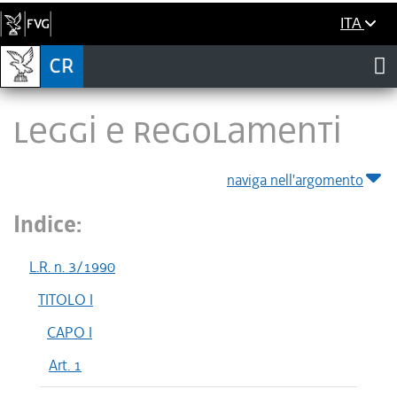
ITA
LEGGI E REGOLAMENTI
naviga nell'argomento
Indice:
L.R. n. 3/1990
TITOLO I
CAPO I
Art. 1