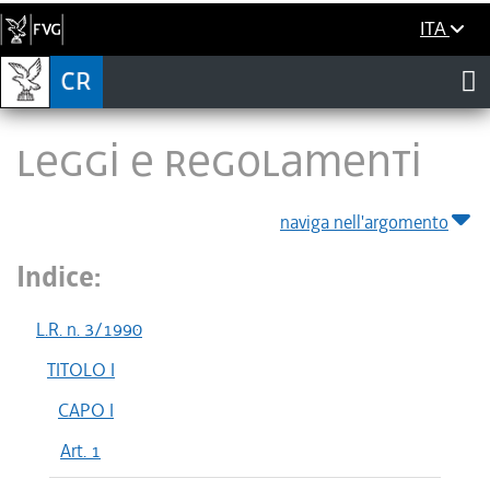
ITA
LEGGI E REGOLAMENTI
naviga nell'argomento
Indice:
L.R. n. 3/1990
TITOLO I
CAPO I
Art. 1