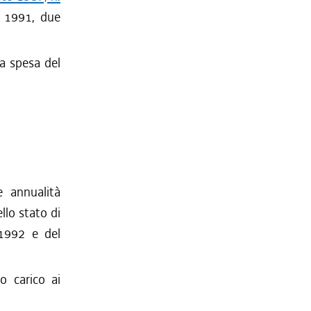
o 1991, due
la spesa del
e annualità
llo stato di
-1992 e del
o carico ai