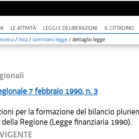
NI
LE ATTIVITÀ
LEGGI E DELIBERAZIONI
IL CITTADINO
ricerca
/
lista
/
sommario legge
/
dettaglio legge
gionali
egionale
7 febbraio 1990
, n.
3
ioni per la formazione del bilancio plurie
della Regione (Legge finanziaria 1990).
 VIGENTE