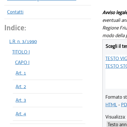
Contatti
Avviso legal
eventuali an
Indice:
Regione Friul
modo della p
L.R. n. 3/1990
Scegli il te
TITOLO I
TESTO VI
CAPO I
TESTO ST
Art. 1
Art. 2
Formato st
Art. 3
HTML
-
PD
Art. 4
Visualizza: