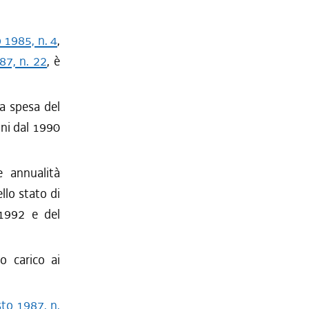
o 1985, n. 4
,
87, n. 22
, è
la spesa del
nni dal 1990
e annualità
llo stato di
-1992 e del
o carico ai
sto 1987, n.