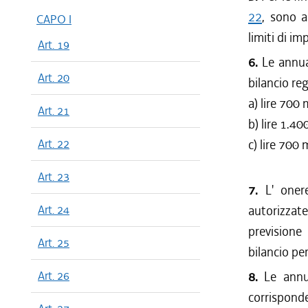
22
, sono a
CAPO I
limiti di im
Art. 19
6.
Le annual
Art. 20
bilancio re
a) lire 700 
Art. 21
b) lire 1.4
Art. 22
c) lire 700 
Art. 23
7.
L' onere
Art. 24
autorizzate
previsione
Art. 25
bilancio pe
Art. 26
8.
Le annua
corrisponde