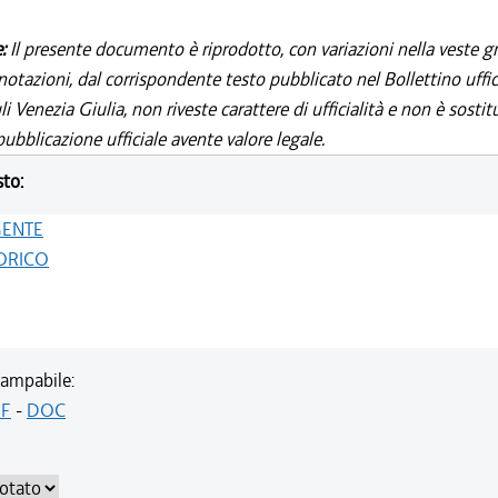
e:
Il presente documento è riprodotto, con variazioni nella veste gr
notazioni, dal corrispondente testo pubblicato nel Bollettino uffic
i Venezia Giulia, non riveste carattere di ufficialità e non è sostit
ubblicazione ufficiale avente valore legale.
sto:
GENTE
ORICO
ampabile:
F
-
DOC