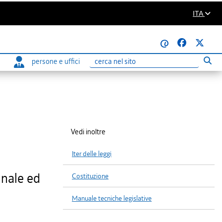
ITA
@
persone e uffici
Eseg
Ricerca
Vedi inoltre
Iter delle leggi
nnale ed
Costituzione
Manuale tecniche legislative