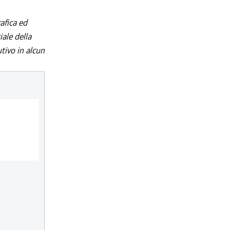
afica ed
iale della
utivo in alcun