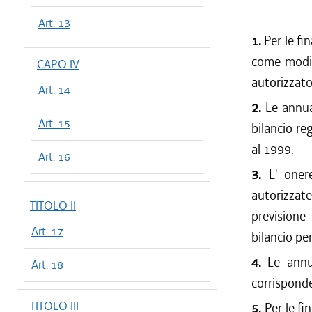
Art. 13
1.
Per le fin
come modif
CAPO IV
autorizzato,
Art. 14
2.
Le annual
Art. 15
bilancio re
al 1999.
Art. 16
3.
L' onere
autorizzate
TITOLO II
previsione
Art. 17
bilancio pe
4.
Le annua
Art. 18
corrisponde
TITOLO III
5.
Per le fin