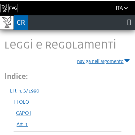
ITA
LEGGI E REGOLAMENTI
naviga nell'argomento
Indice:
L.R. n. 3/1990
TITOLO I
CAPO I
Art. 1