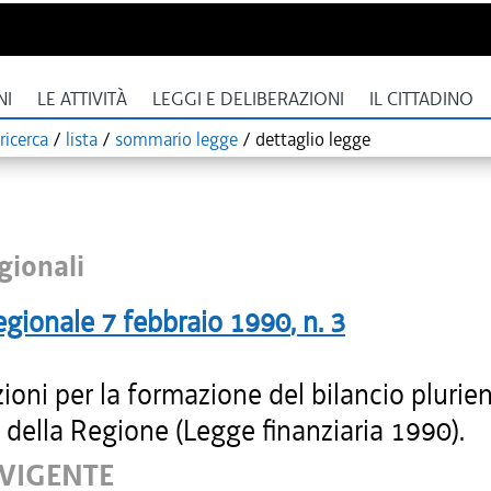
NI
LE ATTIVITÀ
LEGGI E DELIBERAZIONI
IL CITTADINO
ricerca
/
lista
/
sommario legge
/
dettaglio legge
gionali
egionale
7 febbraio 1990
, n.
3
ioni per la formazione del bilancio plurie
della Regione (Legge finanziaria 1990).
 VIGENTE