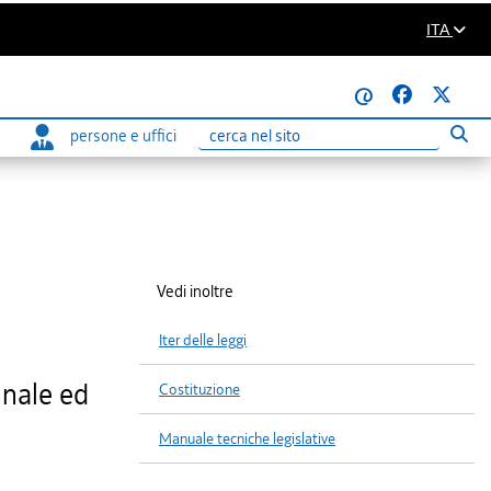
ITA
@
persone e uffici
Eseg
Ricerca
Vedi inoltre
Iter delle leggi
nnale ed
Costituzione
Manuale tecniche legislative