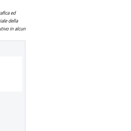
afica ed
iale della
utivo in alcun