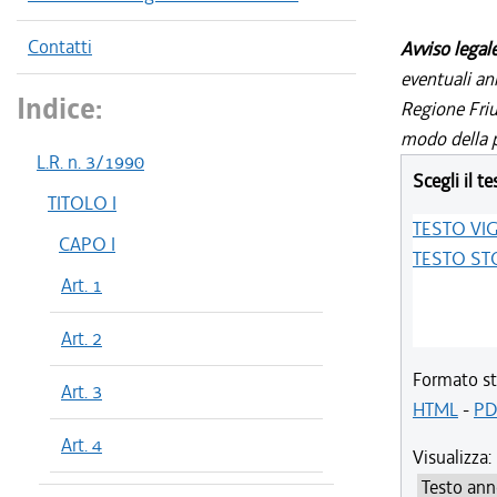
Contatti
Avviso legal
eventuali an
Indice:
Regione Friul
modo della p
L.R. n. 3/1990
Scegli il te
TITOLO I
TESTO VI
CAPO I
TESTO ST
Art. 1
Art. 2
Formato st
Art. 3
HTML
-
PD
Art. 4
Visualizza: