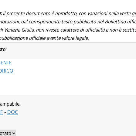
e:
Il presente documento è riprodotto, con variazioni nella veste gr
notazioni, dal corrispondente testo pubblicato nel Bollettino uffic
i Venezia Giulia, non riveste carattere di ufficialità e non è sostit
ubblicazione ufficiale avente valore legale.
sto:
GENTE
ORICO
ampabile:
F
-
DOC