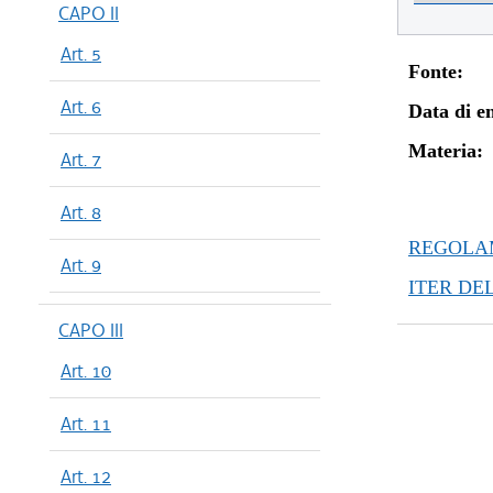
CAPO II
Art. 5
Fonte:
Art. 6
Data di en
Materia:
Art. 7
Art. 8
REGOLAM
Art. 9
ITER DE
CAPO III
Art. 10
Art. 11
Art. 12