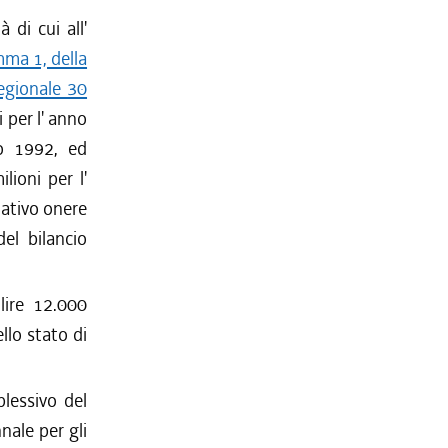
 di cui all'
mma 1, della
regionale 30
i per l' anno
no 1992, ed
lioni per l'
lativo onere
el bilancio
lire 12.000
llo stato di
lessivo del
nale per gli