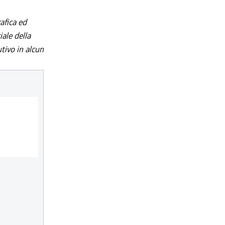
afica ed
iale della
utivo in alcun