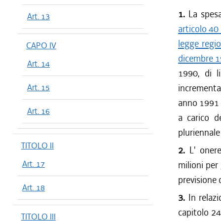
1.
La spesa 
Art. 13
articolo 40
legge regi
CAPO IV
dicembre 1
Art. 14
1990, di l
Art. 15
incrementat
anno 1991 e
Art. 16
a carico d
pluriennale
TITOLO II
2.
L' onere
Art. 17
milioni per
previsione d
Art. 18
3.
In relazi
capitolo 24
TITOLO III