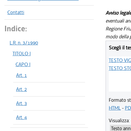
Contatti
Avviso legal
eventuali an
Indice:
Regione Friul
modo della p
L.R. n. 3/1990
Scegli il te
TITOLO I
TESTO VI
CAPO I
TESTO ST
Art. 1
Art. 2
Formato st
Art. 3
HTML
-
PD
Art. 4
Visualizza: