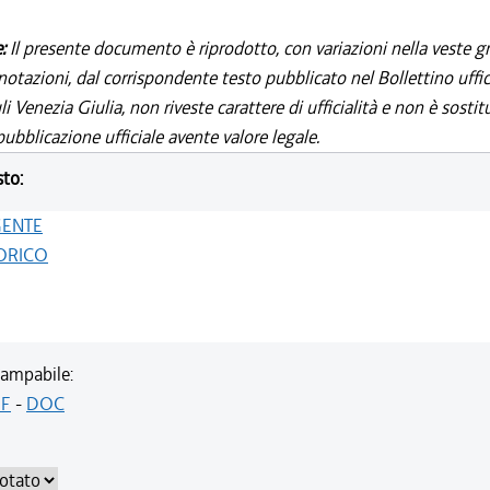
e:
Il presente documento è riprodotto, con variazioni nella veste gr
notazioni, dal corrispondente testo pubblicato nel Bollettino uffic
i Venezia Giulia, non riveste carattere di ufficialità e non è sostit
ubblicazione ufficiale avente valore legale.
sto:
GENTE
ORICO
ampabile:
F
-
DOC