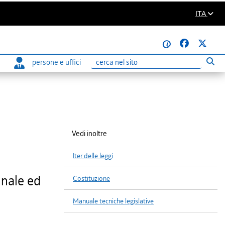
ITA
@
persone e uffici
Eseg
Ricerca
Vedi inoltre
Iter delle leggi
nnale ed
Costituzione
Manuale tecniche legislative