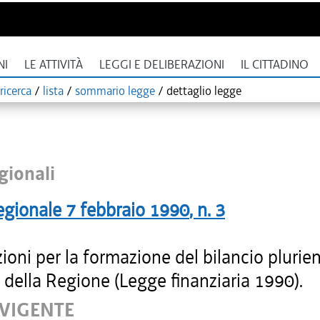
NI
LE ATTIVITÀ
LEGGI E DELIBERAZIONI
IL CITTADINO
ricerca
/
lista
/
sommario legge
/
dettaglio legge
gionali
egionale
7 febbraio 1990
, n.
3
ioni per la formazione del bilancio plurie
della Regione (Legge finanziaria 1990).
 VIGENTE