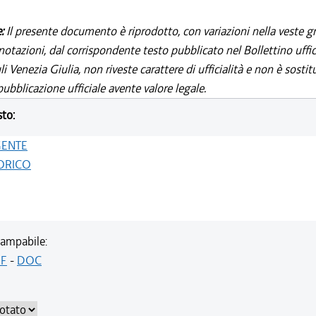
e:
Il presente documento è riprodotto, con variazioni nella veste gr
notazioni, dal corrispondente testo pubblicato nel Bollettino uffic
i Venezia Giulia, non riveste carattere di ufficialità e non è sostit
ubblicazione ufficiale avente valore legale.
sto:
GENTE
ORICO
ampabile:
F
-
DOC