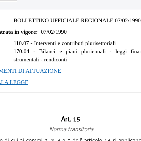
BOLLETTINO UFFICIALE REGIONALE 07/02/1990,
trata in vigore:
07/02/1990
110.07
-
Interventi e contributi plurisettoriali
170.04
-
Bilanci e piani pluriennali - leggi fina
strumentali - rendiconti
ENTI DI ATTUAZIONE
LLA LEGGE
Art. 15
Norma transitoria
di cui ai commi 2, 3, 4 e 5 dell' articolo 14 si applican