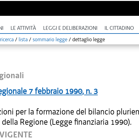
NI
LE ATTIVITÀ
LEGGI E DELIBERAZIONI
IL CITTADINO
ricerca
/
lista
/
sommario legge
/
dettaglio legge
gionali
egionale
7 febbraio 1990
, n.
3
ioni per la formazione del bilancio plurie
della Regione (Legge finanziaria 1990).
 VIGENTE