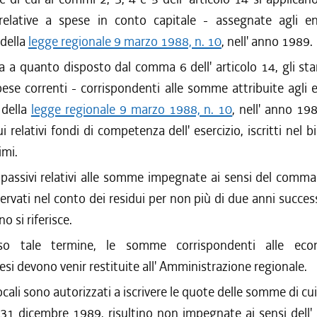
lative a spese in conto capitale - assegnate agli ent
 della
legge regionale 9 marzo 1988, n. 10
, nell' anno 1989.
 a quanto disposto dal comma 6 dell' articolo 14, gli st
spese correnti - corrispondenti alle somme attribuite agli en
 della
legge regionale 9 marzo 1988, n. 10
, nell' anno 19
 relativi fondi di competenza dell' esercizio, iscritti nel bi
imi.
 passivi relativi alle somme impegnate ai sensi del comm
ervati nel conto dei residui per non più di due anni success
no si riferisce.
so tale termine, le somme corrispondenti alle eco
si devono venir restituite all' Amministrazione regionale.
locali sono autorizzati a iscrivere le quote delle somme di cu
 31 dicembre 1989, risultino non impegnate ai sensi dell'