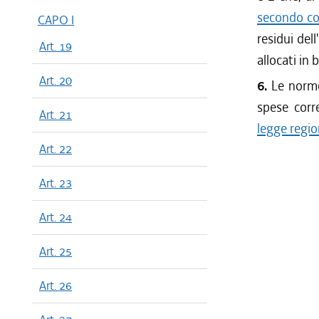
secondo co
CAPO I
residui dell
Art. 19
allocati in 
Art. 20
6.
Le norme 
spese corre
Art. 21
legge regio
Art. 22
Art. 23
Art. 24
Art. 25
Art. 26