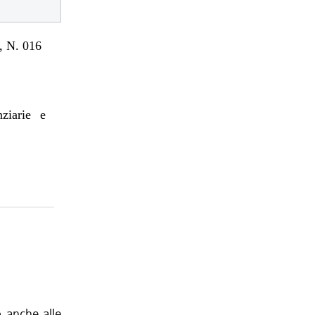
 N. 016
nziarie e
o anche alle