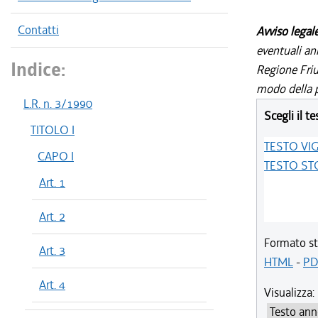
Contatti
Avviso legal
eventuali an
Indice:
Regione Friul
modo della p
L.R. n. 3/1990
Scegli il te
TITOLO I
TESTO VI
CAPO I
TESTO ST
Art. 1
Art. 2
Formato st
Art. 3
HTML
-
PD
Art. 4
Visualizza: