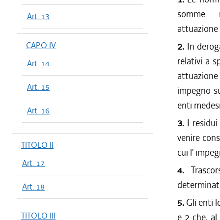
somme - re
Art. 13
attuazione
CAPO IV
2.
In deroga
relativi a 
Art. 14
attuazione
Art. 15
impegno sui
enti medes
Art. 16
3.
I residui
venire cons
TITOLO II
cui l' impeg
Art. 17
4.
Trascor
determinate
Art. 18
5.
Gli enti 
TITOLO III
e 2 che, al