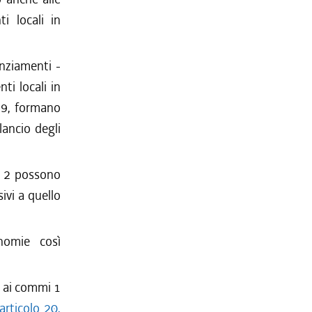
i locali in
anziamenti -
ti locali in
89, formano
lancio degli
a 2 possono
ivi a quello
nomie così
i ai commi 1
articolo 20,