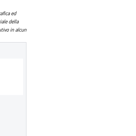
afica ed
iale della
utivo in alcun