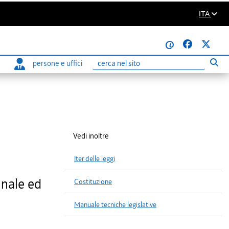
ITA
@
persone e uffici
Eseg
Ricerca
Vedi inoltre
Iter delle leggi
nnale ed
Costituzione
Manuale tecniche legislative