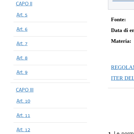
CAPO II
Art. 5
Fonte:
Art. 6
Data di en
Materia:
Art. 7
Art. 8
REGOLAM
Art. 9
ITER DE
CAPO III
Art. 10
Art. 11
Art. 12
1.
Le norme 