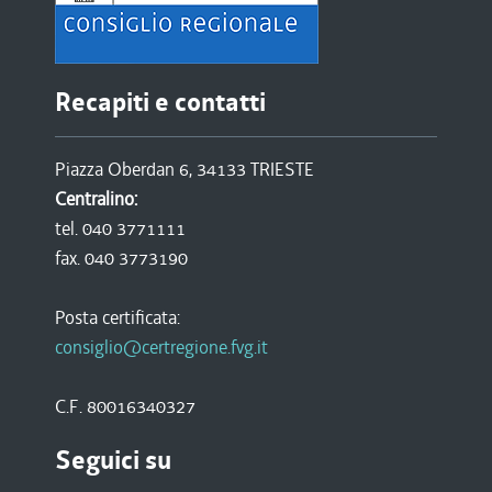
Recapiti e contatti
Piazza Oberdan 6, 34133 TRIESTE
Centralino:
tel. 040 3771111
fax. 040 3773190
Posta certificata:
consiglio@certregione.fvg.it
C.F. 80016340327
Seguici su