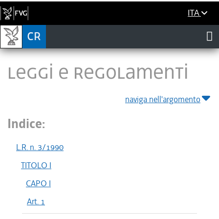
ITA
LEGGI E REGOLAMENTI
naviga nell'argomento
Indice:
L.R. n. 3/1990
TITOLO I
CAPO I
Art. 1