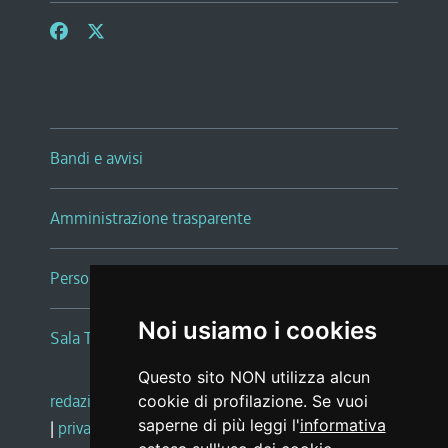
Bandi e avvisi
Amministrazione trasparente
Persone e Uffici
Noi usiamo i cookies
Sala Tiziano Tessitori
Questo sito NON utilizza alcun
redazione web
|
note legali
|
glossario
cookie di profilazione. Se vuoi
saperne di più leggi l'
informativa
|
privacy
|
social media policy