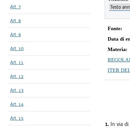
Art. 7
Art. 8
Fonte:
Art. 9
Data di en
Art. 10
Materia:
REGOLAM
Art. 11
ITER DE
Art. 12
Art. 13
Art. 14
Art. 15
1.
In via di