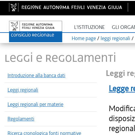
L'ISTITUZIONE
GLI ORGA
Home page
/
leggi regionali
/
LEGGI E REGOLAMENTI
Leggi re
Introduzione alla banca dati
Legge r
Leggi regionali
Leggi regionali per materie
Modifica
disposiz
Regolamenti
regional
Ricerca cronologica fonti normative