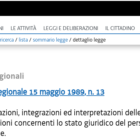
NI
LE ATTIVITÀ
LEGGI E DELIBERAZIONI
IL CITTADINO
ricerca
/
lista
/
sommario legge
/
dettaglio legge
gionali
egionale
15 maggio 1989
, n.
13
zioni, integrazioni ed interpretazioni dell
ioni concernenti lo stato giuridico del pe
e.