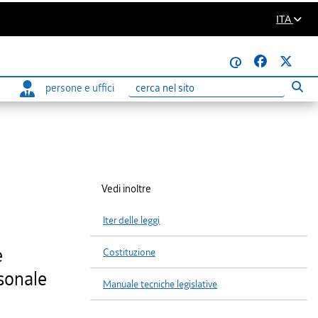
ITA
@
persone e uffici
Eseg
Ricerca
Vedi inoltre
Iter delle leggi
e
Costituzione
rsonale
Manuale tecniche legislative