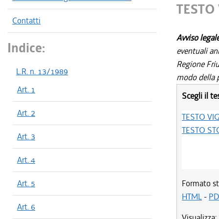
TESTO
Contatti
Avviso legal
Indice:
eventuali an
Regione Friul
L.R. n. 13/1989
modo della p
Art. 1
Scegli il te
Art. 2
TESTO VI
TESTO ST
Art. 3
Art. 4
Art. 5
Formato st
HTML
-
PD
Art. 6
Visualizza: