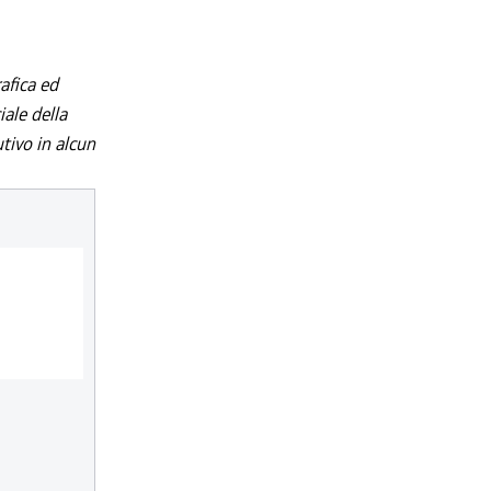
afica ed
iale della
utivo in alcun