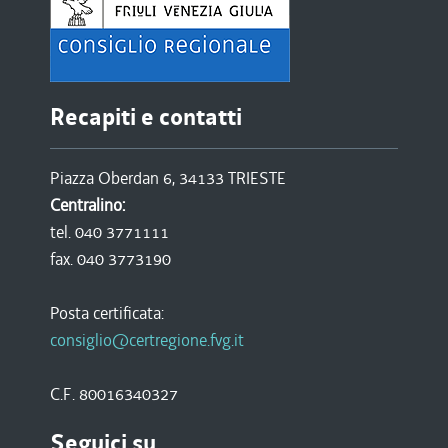
Recapiti e contatti
Piazza Oberdan 6, 34133 TRIESTE
Centralino:
tel. 040 3771111
fax. 040 3773190
Posta certificata:
consiglio@certregione.fvg.it
C.F. 80016340327
Seguici su