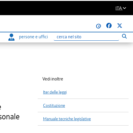
ITA
@
persone e uffici
Eseg
Ricerca
Vedi inoltre
Iter delle leggi
e
Costituzione
rsonale
Manuale tecniche legislative