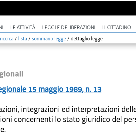
NI
LE ATTIVITÀ
LEGGI E DELIBERAZIONI
IL CITTADINO
ricerca
/
lista
/
sommario legge
/
dettaglio legge
gionali
egionale
15 maggio 1989
, n.
13
zioni, integrazioni ed interpretazioni dell
ioni concernenti lo stato giuridico del pe
e.