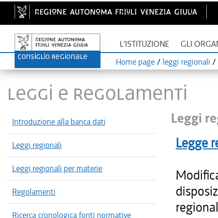
L'ISTITUZIONE
GLI ORGA
Home page
/
leggi regionali
/
LEGGI E REGOLAMENTI
Leggi re
Introduzione alla banca dati
Legge r
Leggi regionali
Leggi regionali per materie
Modifica
disposiz
Regolamenti
regional
Ricerca cronologica fonti normative