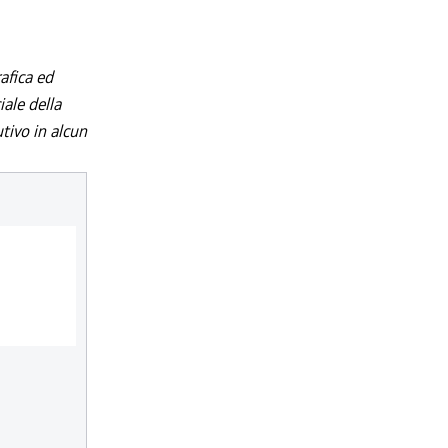
afica ed
iale della
utivo in alcun