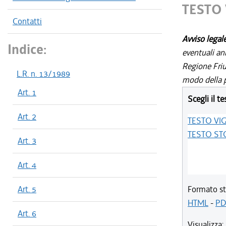
TESTO
Contatti
Avviso legal
Indice:
eventuali an
Regione Friul
L.R. n. 13/1989
modo della p
Art. 1
Scegli il te
Art. 2
TESTO VI
TESTO ST
Art. 3
Art. 4
Art. 5
Formato st
HTML
-
PD
Art. 6
Visualizza: