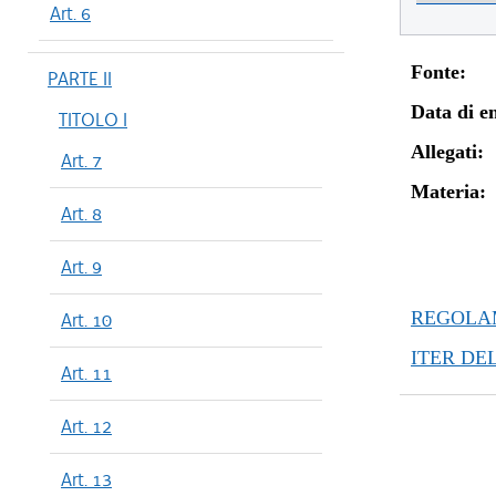
Art. 6
Fonte:
PARTE II
Data di en
TITOLO I
Allegati:
Art. 7
Materia:
Art. 8
Art. 9
REGOLAM
Art. 10
ITER DE
Art. 11
Art. 12
Art. 13