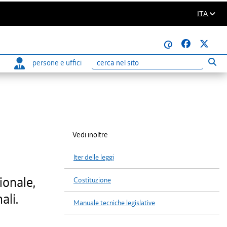
ITA
@
persone e uffici
Eseg
Ricerca
Vedi inoltre
Iter delle leggi
ionale,
Costituzione
ali.
Manuale tecniche legislative