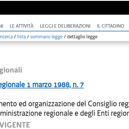
NI
LE ATTIVITÀ
LEGGI E DELIBERAZIONI
IL CITTADINO
ricerca
/
lista
/
sommario legge
/
dettaglio legge
gionali
egionale
1 marzo 1988
, n.
7
ento ed organizzazione del Consiglio reg
ministrazione regionale e degli Enti region
 VIGENTE