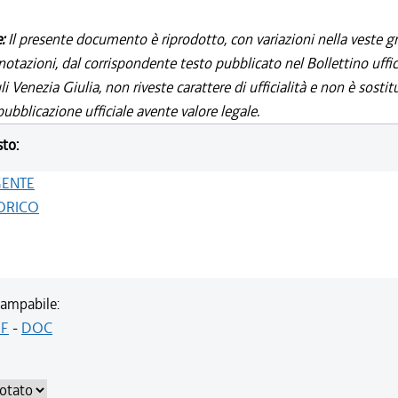
e:
Il presente documento è riprodotto, con variazioni nella veste gr
notazioni, dal corrispondente testo pubblicato nel Bollettino uffic
i Venezia Giulia, non riveste carattere di ufficialità e non è sostit
ubblicazione ufficiale avente valore legale.
sto:
GENTE
ORICO
ampabile:
F
-
DOC