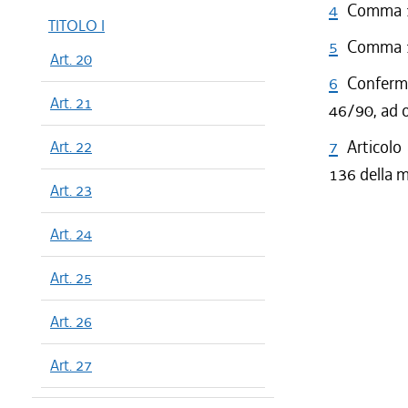
4
Comma 1 
TITOLO I
5
Comma 1 
Art. 20
6
Confermat
Art. 21
46/90, ad o
7
Articolo
Art. 22
136 della 
Art. 23
Art. 24
Art. 25
Art. 26
Art. 27