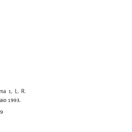
ma 1, L. R.
naio 1993.
89