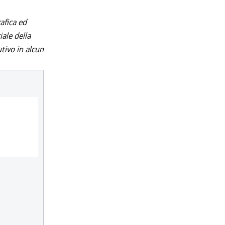
afica ed
iale della
utivo in alcun