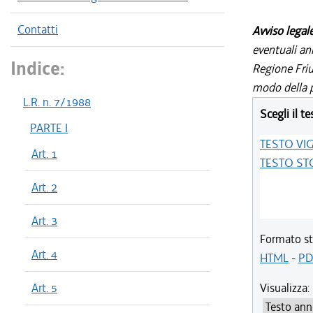
Contatti
Avviso legal
eventuali an
Indice:
Regione Friul
modo della p
L.R. n. 7/1988
Scegli il te
PARTE I
TESTO VI
Art. 1
TESTO ST
Art. 2
Art. 3
Formato st
Art. 4
HTML
-
PD
Art. 5
Visualizza: