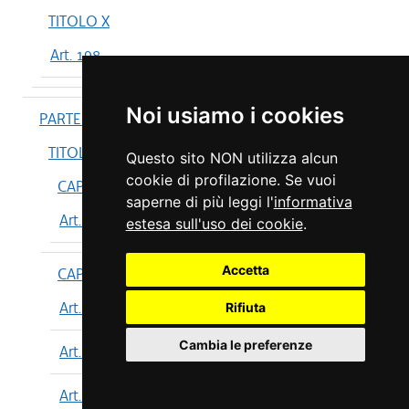
TITOLO X
Art. 198
Noi usiamo i cookies
PARTE IV
TITOLO I
Questo sito NON utilizza alcun
cookie di profilazione. Se vuoi
CAPO I
saperne di più leggi l'
informativa
Art. 199
estesa sull'uso dei cookie
.
Accetta
CAPO II
Art. 200
Rifiuta
Cambia le preferenze
Art. 201
Art. 202