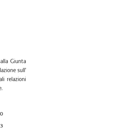
 alla Giunta
azione sull'
li relazioni
e.
90
93