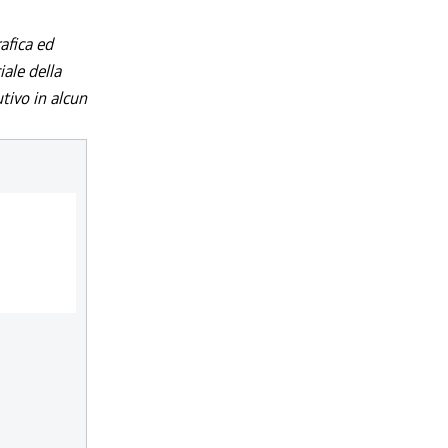
afica ed
iale della
utivo in alcun