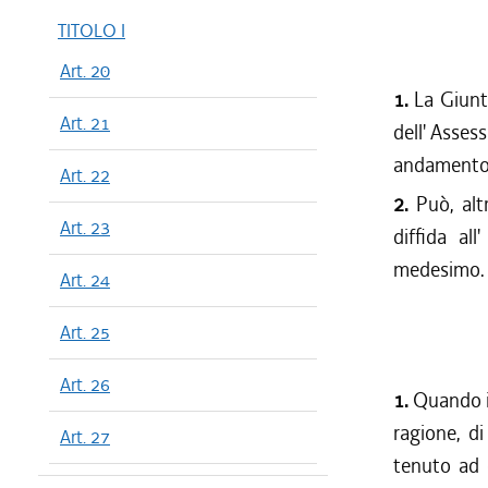
TITOLO I
Art. 20
1.
La Giunta
Art. 21
dell' Asses
andamento d
Art. 22
2.
Può, altr
Art. 23
diffida al
medesimo.
Art. 24
Art. 25
Art. 26
1.
Quando il
ragione, di
Art. 27
tenuto ad o