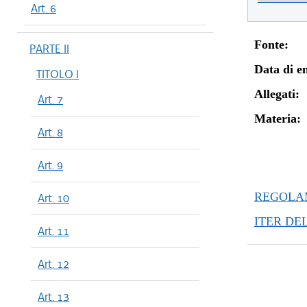
Art. 6
Fonte:
PARTE II
Data di en
TITOLO I
Allegati:
Art. 7
Materia:
Art. 8
Art. 9
REGOLAM
Art. 10
ITER DE
Art. 11
Art. 12
Art. 13