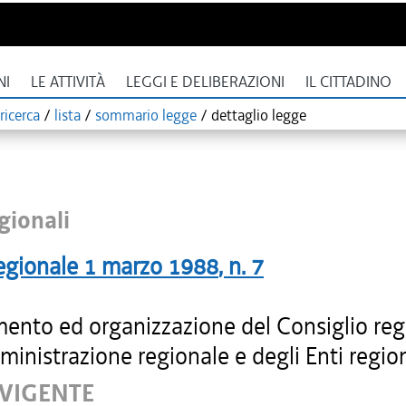
NI
LE ATTIVITÀ
LEGGI E DELIBERAZIONI
IL CITTADINO
ricerca
/
lista
/
sommario legge
/
dettaglio legge
gionali
egionale
1 marzo 1988
, n.
7
ento ed organizzazione del Consiglio reg
ministrazione regionale e degli Enti region
 VIGENTE