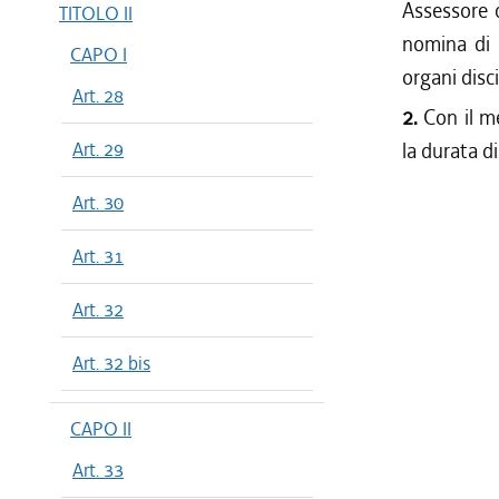
Assessore c
TITOLO II
nomina di u
CAPO I
organi disci
Art. 28
2.
Con il me
Art. 29
la durata d
Art. 30
Art. 31
Art. 32
Art. 32 bis
CAPO II
Art. 33