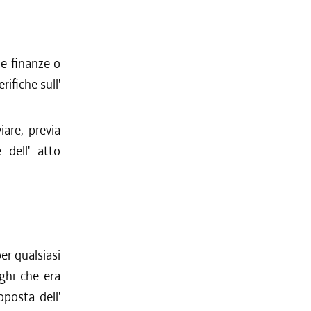
le finanze o
ifiche sull'
iare, previa
 dell' atto
er qualsiasi
ighi che era
oposta dell'