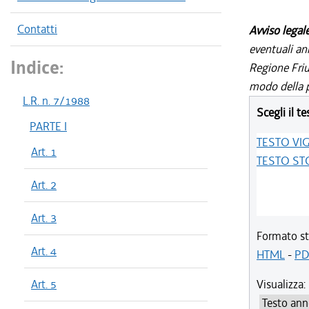
Contatti
Avviso legal
eventuali an
Indice:
Regione Friul
modo della p
L.R. n. 7/1988
Scegli il te
PARTE I
TESTO VI
Art. 1
TESTO ST
Art. 2
Art. 3
Formato st
Art. 4
HTML
-
PD
Art. 5
Visualizza: