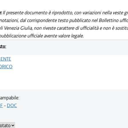
e:
Il presente documento è riprodotto, con variazioni nella veste gr
notazioni, dal corrispondente testo pubblicato nel Bollettino uffic
i Venezia Giulia, non riveste carattere di ufficialità e non è sostit
ubblicazione ufficiale avente valore legale.
sto:
GENTE
ORICO
ampabile:
F
-
DOC