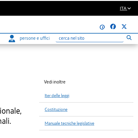
ITA
@
persone e uffici
Eseg
Ricerca
Vedi inoltre
Iter delle leggi
ionale,
Costituzione
ali.
Manuale tecniche legislative