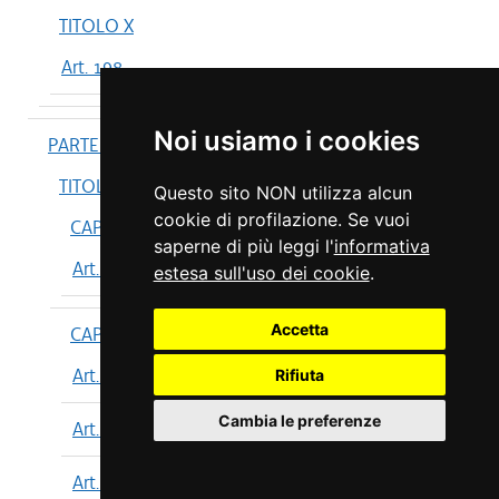
TITOLO X
Art. 198
Noi usiamo i cookies
PARTE IV
TITOLO I
Questo sito NON utilizza alcun
cookie di profilazione. Se vuoi
CAPO I
saperne di più leggi l'
informativa
Art. 199
estesa sull'uso dei cookie
.
Accetta
CAPO II
Art. 200
Rifiuta
Cambia le preferenze
Art. 201
Art. 202