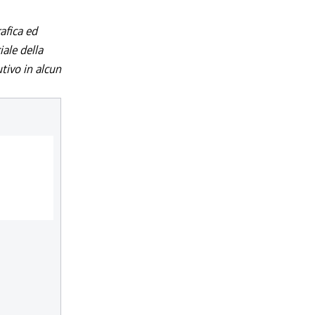
afica ed
iale della
utivo in alcun