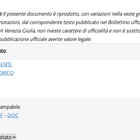
e:
Il presente documento è riprodotto, con variazioni nella veste gr
notazioni, dal corrispondente testo pubblicato nel Bollettino uffic
i Venezia Giulia, non riveste carattere di ufficialità e non è sostit
ubblicazione ufficiale avente valore legale.
sto:
GENTE
ORICO
ampabile:
F
-
DOC