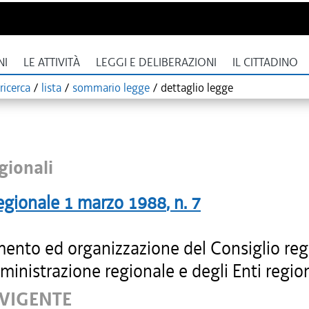
NI
LE ATTIVITÀ
LEGGI E DELIBERAZIONI
IL CITTADINO
ricerca
/
lista
/
sommario legge
/
dettaglio legge
gionali
egionale
1 marzo 1988
, n.
7
ento ed organizzazione del Consiglio reg
ministrazione regionale e degli Enti region
 VIGENTE