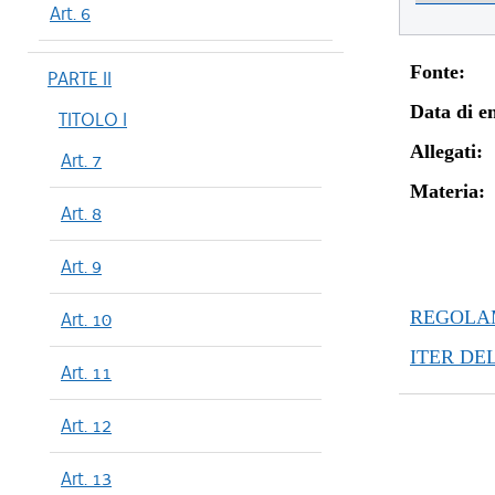
Art. 6
Fonte:
PARTE II
Data di en
TITOLO I
Allegati:
Art. 7
Materia:
Art. 8
Art. 9
REGOLAM
Art. 10
ITER DE
Art. 11
Art. 12
Art. 13