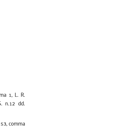
mma 1, L. R.
S. n.12 dd.
t. 53, comma