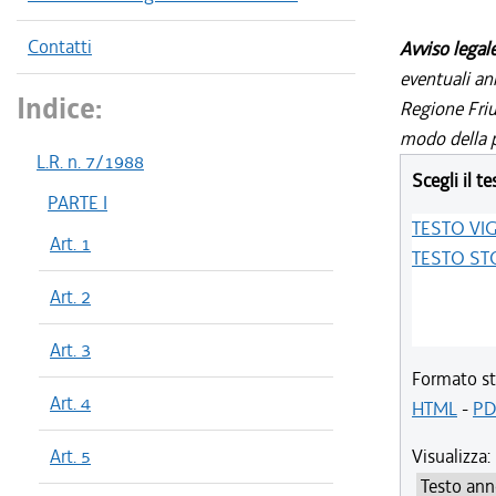
Contatti
Avviso legal
eventuali an
Indice:
Regione Friul
modo della p
L.R. n. 7/1988
Scegli il te
PARTE I
TESTO VI
Art. 1
TESTO ST
Art. 2
Art. 3
Formato st
Art. 4
HTML
-
PD
Art. 5
Visualizza: