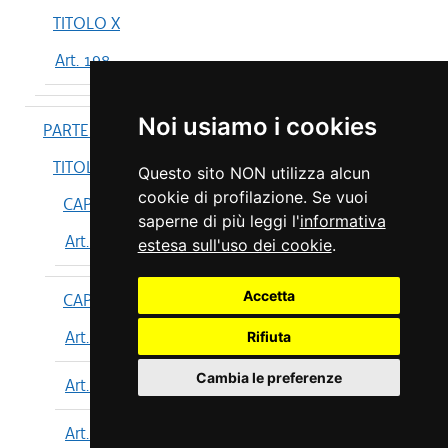
TITOLO X
Art. 198
Noi usiamo i cookies
PARTE IV
TITOLO I
Questo sito NON utilizza alcun
cookie di profilazione. Se vuoi
CAPO I
saperne di più leggi l'
informativa
Art. 199
estesa sull'uso dei cookie
.
Accetta
CAPO II
Art. 200
Rifiuta
Cambia le preferenze
Art. 201
Art. 202