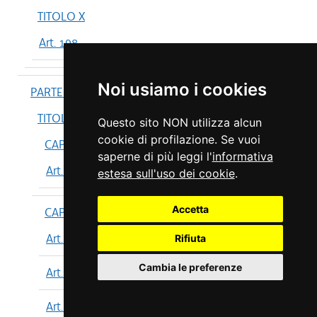
TITOLO X
Art. 198
Noi usiamo i cookies
PARTE IV
TITOLO I
Questo sito NON utilizza alcun
cookie di profilazione. Se vuoi
CAPO I
saperne di più leggi l'
informativa
Art. 199
estesa sull'uso dei cookie
.
Accetta
CAPO II
Art. 200
Rifiuta
Cambia le preferenze
Art. 201
Art. 202